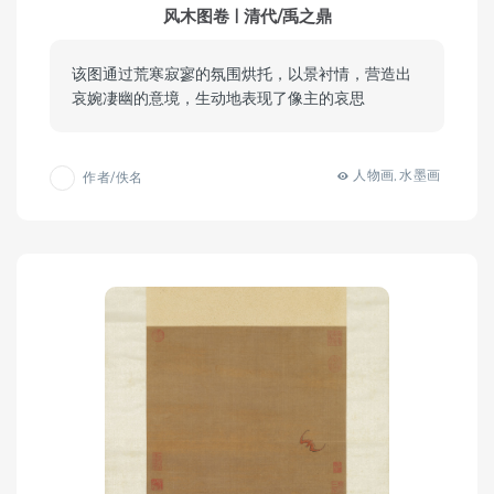
风木图卷 | 清代/禹之鼎
该图通过荒寒寂寥的氛围烘托，以景衬情，营造出
哀婉凄幽的意境，生动地表现了像主的哀思
人物画
水墨画
作者/佚名
,