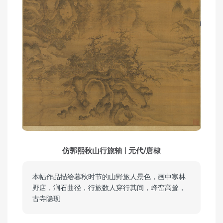
仿郭熙秋山行旅轴 | 元代/唐棣
本幅作品描绘暮秋时节的山野旅人景色，画中寒林
野店，涧石曲径，行旅数人穿行其间，峰峦高耸，
古寺隐现