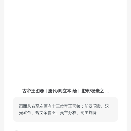
古帝王图卷 | 唐代/阎立本 绘 | 北宋/杨褒之 ...
画面从右至左画有十三位帝王形象：前汉昭帝、汉
光武帝、魏文帝曹丕、吴主孙权、蜀主刘备