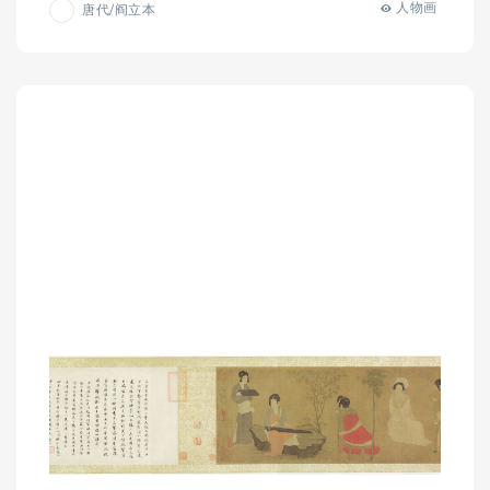
人物画
唐代/阎立本