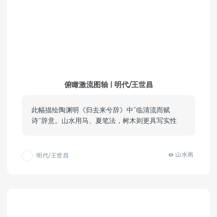
俯瞰激流图轴 | 明代/王世昌
此幅描绘陶渊明《归去来兮辞》中“临清流而赋
诗”辞意。山水用马、夏笔法，树木则更具写实性
山水画
明代/王世昌