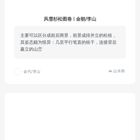
风雪杉松图卷 | 金朝/李山
主要可以区分成前后两景，前景成排并立的松枝，
其姿态颇为怪异：几至平行笔直的枝干，连接背后
矗立的山峦
山水画
金代/李山