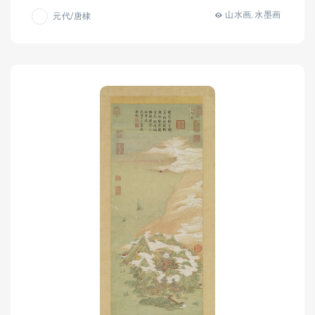
山水画
水墨画
元代/唐棣
,