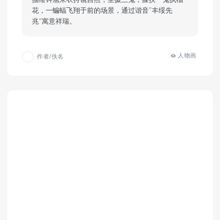
花，一蝙蝠飞翔于前的场景，通过谐音“丰绥先
兆”寓意祥瑞。
人物画
作者/佚名