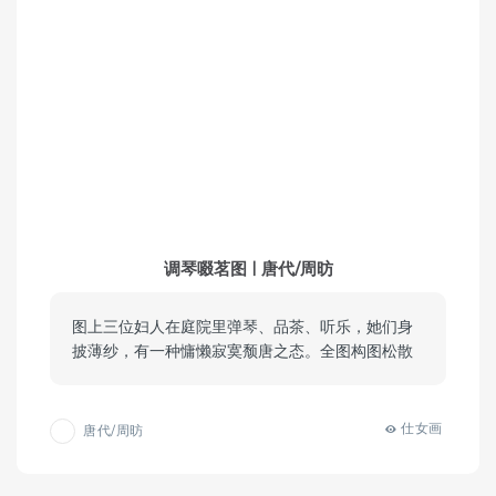
调琴啜茗图 | 唐代/周昉
图上三位妇人在庭院里弹琴、品茶、听乐，她们身
披薄纱，有一种慵懒寂寞颓唐之态。全图构图松散
仕女画
唐代/周昉