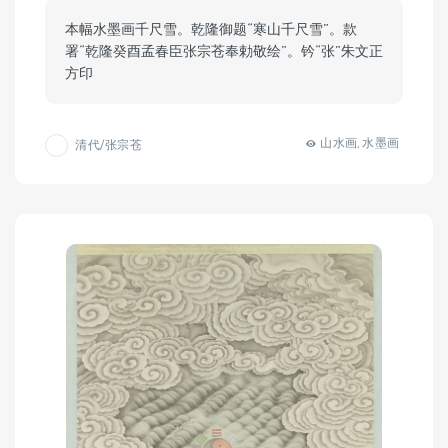
本幅水墨画千尺雪。乾隆御题“寒山千尺雪”。款
署“乾隆癸酉孟春臣张宗苍奉勅敬绘”。钤“张”朱文正
方印
山水画
水墨画
清代/张宗苍
,