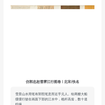
仿郭忠恕雪霁江行图卷 | 北宋/佚名
雪景山水用笔有郭熙笔意而近乎元人。绘两艘大船
缓缓行驶在画面下部的江水中，桅杆高耸，数十道
纤绳