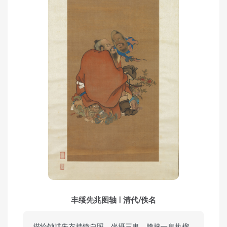
丰绥先兆图轴 | 清代/佚名
描绘钟馗朱衣持镜自照，坐摄三鬼，膝挟一鬼执榴