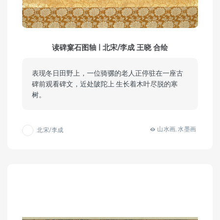
读碑窠石图轴 | 北宋/李成 王晓 合绘
表现冬日田野上，一位骑骡的老人正停驻在一座古
碑前观看碑文，近处陂陀上 生长着木叶尽脱的寒
树。
山水画
水墨画
北宋/李成
,