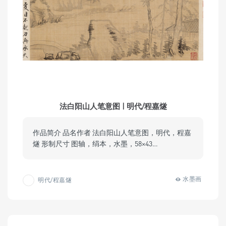
法白阳山人笔意图 | 明代/程嘉燧
作品简介 品名作者 法白阳山人笔意图，明代，程嘉
燧 形制尺寸 图轴，绢本，水墨，58×43…
水墨画
明代/程嘉燧