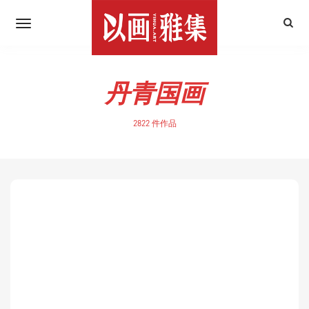
丹青国画
2822 件作品