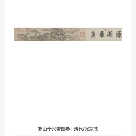
寒山千尺雪图卷 | 清代/张宗苍