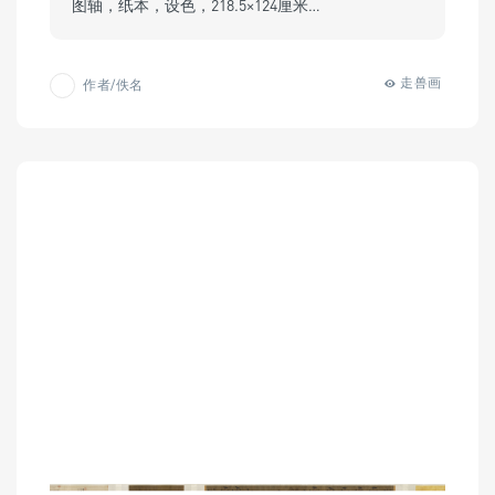
图轴，纸本，设色，218.5×124厘米…
走兽画
作者/佚名