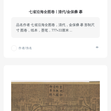
七省沿海全图卷 | 清代/金保彝 摹
品名作者 七省沿海全图卷，清代，金保彝 摹 形制尺
寸 图卷，纸本，墨笔，777×33厘米 …
作者/佚名