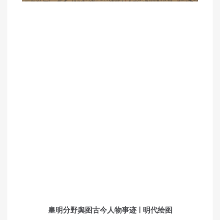
皇明分野舆图古今人物事迹 | 明代绘图