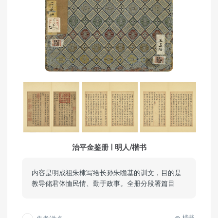
治平金鉴册 | 明人/楷书
内容是明成祖朱棣写给长孙朱瞻基的训文，目的是
教导储君体恤民情、勤于政事。全册分段署篇目
楷书