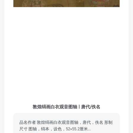
敦煌绢画白衣观音图轴 | 唐代/佚名
品名作者 敦煌绢画白衣观音图轴，唐代，佚名 形制
尺寸 图轴，绢本，设色，52×55.2厘米…