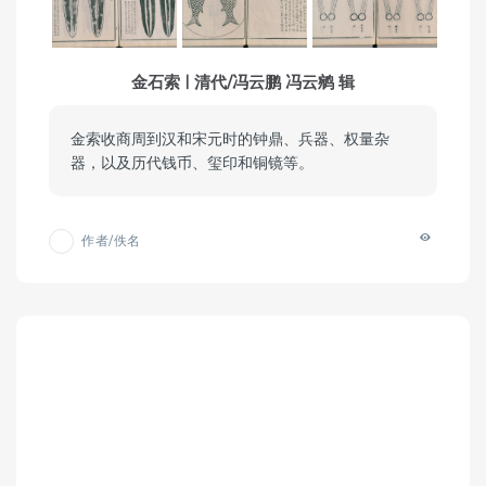
金石索 | 清代/冯云鹏 冯云鹓 辑
金索收商周到汉和宋元时的钟鼎、兵器、权量杂
器，以及历代钱币、玺印和铜镜等。
作者/佚名