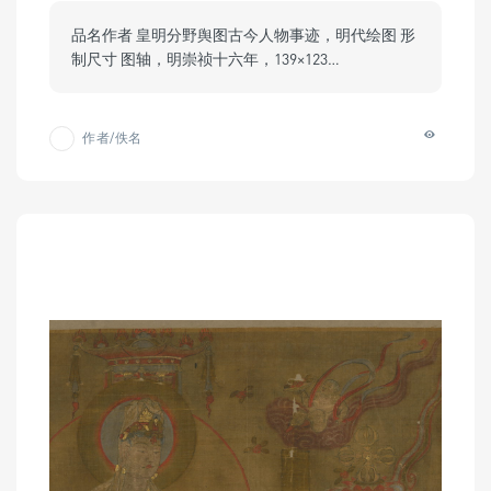
品名作者 皇明分野舆图古今人物事迹，明代绘图 形
制尺寸 图轴，明崇祯十六年，139×123…
作者/佚名