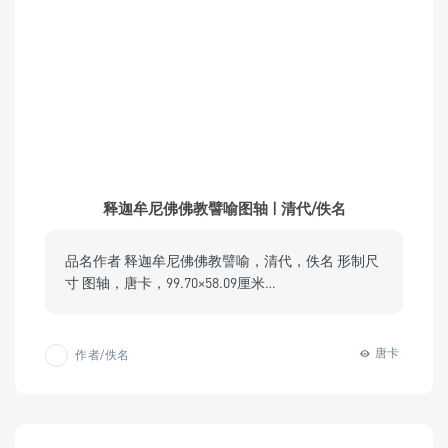
释迦牟尼佛佛教譬喻图轴 | 清代/佚名
品名作者 释迦牟尼佛佛教譬喻，清代，佚名 形制尺
寸 图轴，唐卡，99.70×58.09厘米…
唐卡
作者/佚名