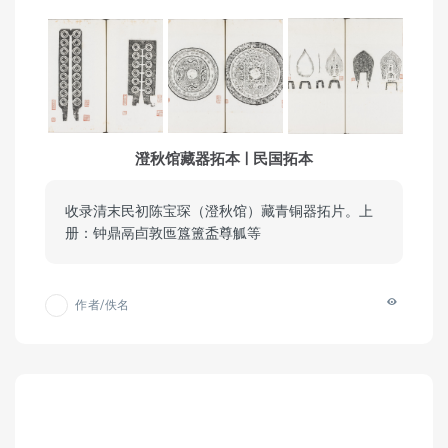
澄秋馆藏器拓本 | 民国拓本
收录清末民初陈宝琛（澄秋馆）藏青铜器拓片。上
册：钟鼎鬲卣敦匜簋簠盉尊觚等
作者/佚名