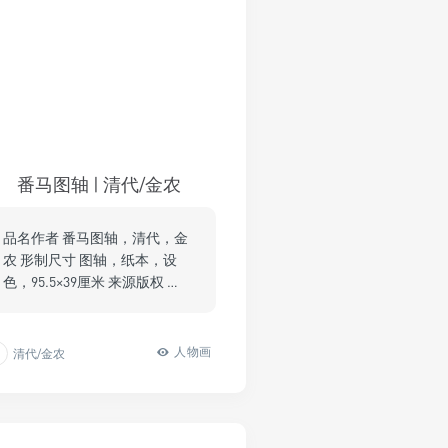
番马图轴 | 清代/金农
品名作者 番马图轴，清代，金
农 形制尺寸 图轴，纸本，设
色，95.5×39厘米 来源版权 …
人物画
清代/金农