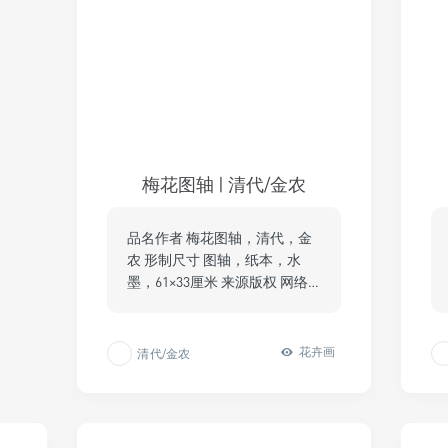
梅花图轴 | 清代/金农
品名作者 梅花图轴，清代，金
农 形制尺寸 图轴，纸本，水
墨，61×33厘米 来源版权 网络…
花卉画
清代/金农