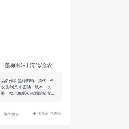
墨梅图轴 | 清代/金农
品名作者 墨梅图轴，清代，金
农 形制尺寸 图轴，纸本，水
墨，92×138厘米 来源版权 安…
水墨画
,
花卉画
清代/金农