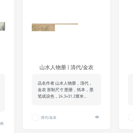
山水人物册 | 清代/金农
品名作者 山水人物册，清代，
金农 形制尺寸 图册，纸本，墨
笔或设色，24.3×31.2厘米…
清代/金农
卉画