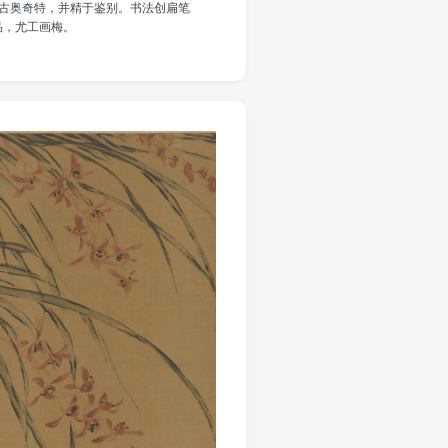
古奥奇特，并精于鉴别。书法创扁笔
品，尤工画梅。