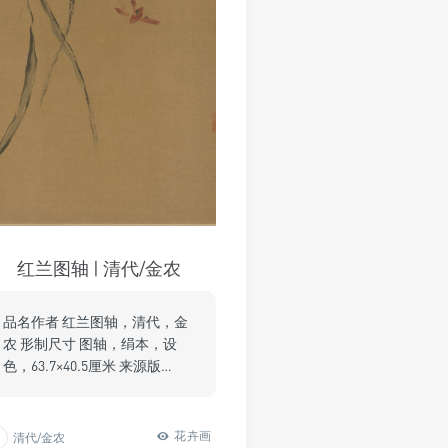
红兰图轴 | 清代/金农
品名作者 红兰图轴，清代，金
农 形制尺寸 图轴，绢本，设
色，63.7×40.5厘米 来源版…
花卉画
清代/金农