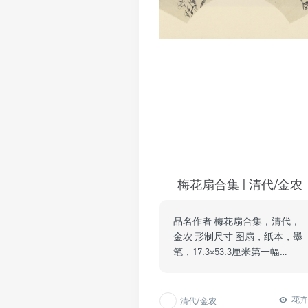
梅花扇合集 | 清代/金农
品名作者 梅花扇合集，清代，
金农 形制尺寸 图扇，纸本，墨
笔，17.3×53.3厘米第一幅…
花
清代/金农