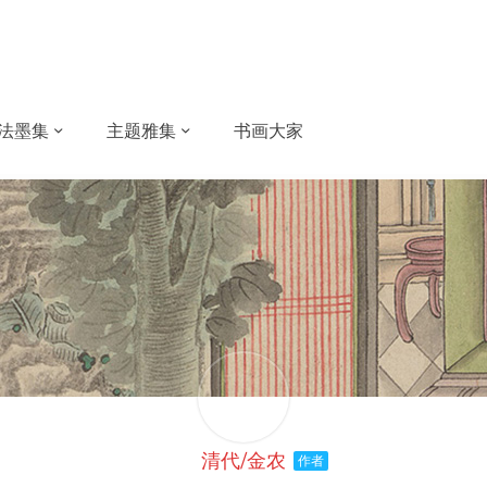
法墨集
主题雅集
书画大家
清代/金农
作者