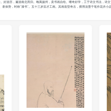
身。好游历，遍游南北而归。晚寓扬州，卖书画自给。嗜奇好学，工于诗文书法，诗文
、隶体势，时称“漆书”。五十三岁后才工画。其画造型奇古，擅用淡墨干笔作花卉小