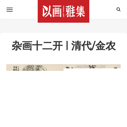
杂画十二开 | 清代/金农