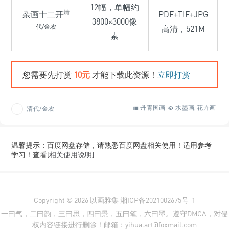
12幅，单幅约
清
杂画十二开
PDF+TIF+JPG
3800×3000像
代/金农
高清，521M
素
您需要先打赏
10元
才能下载此资源！
立即打赏
丹青国画
水墨画
花卉画
清代/金农
,
温馨提示：百度网盘存储，请熟悉百度网盘相关使用！适用参考
学习！查看
[相关使用说明]
Copyright © 2026
以画雅集
湘ICP备2021002675号-1
一曰气，二曰韵，三曰思，四曰景，五曰笔，六曰墨。遵守DMCA，对侵
权内容链接进行删除！邮箱：yihua.art@foxmail.com