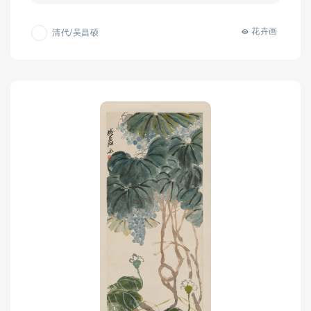
花卉画
清代/吴昌硕