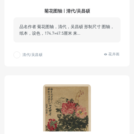
菊花图轴 | 清代/吴昌硕
品名作者 菊花图轴，清代，吴昌硕 形制尺寸 图轴，
纸本，设色，174.7×47.5厘米 来…
花卉画
清代/吴昌硕