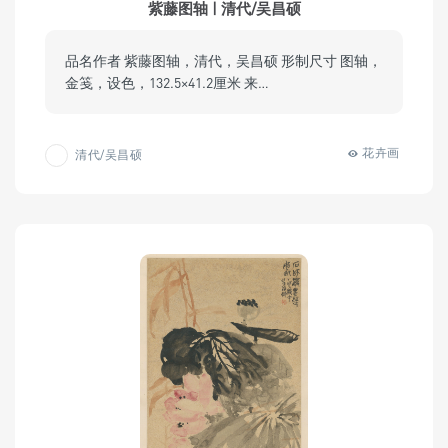
紫藤图轴 | 清代/吴昌硕
品名作者 紫藤图轴，清代，吴昌硕 形制尺寸 图轴，
金笺，设色，132.5×41.2厘米 来…
花卉画
清代/吴昌硕