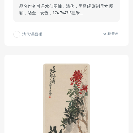
品名作者 牡丹水仙图轴，清代，吴昌硕 形制尺寸 图
轴，洒金，设色，174.7×47.5厘米…
花卉画
清代/吴昌硕