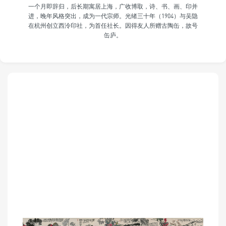
一个月即辞归，后长期寓居上海，广收博取，诗、书、画、印并
进，晚年风格突出，成为一代宗师。光绪三十年（1904）与吴隐
在杭州创立西泠印社，为首任社长。因得友人所赠古陶缶，故号
缶庐。