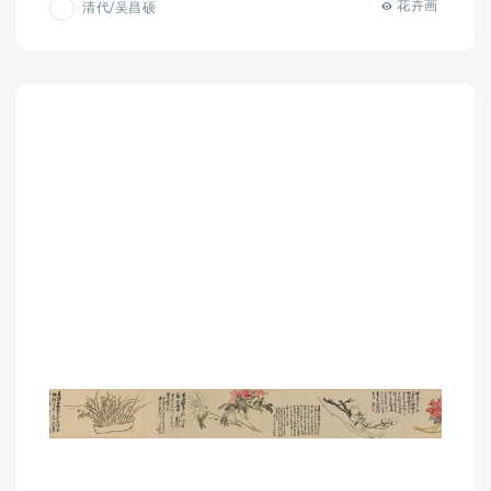
花卉画
清代/吴昌硕