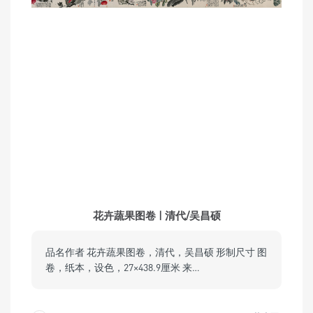
花卉蔬果图卷 | 清代/吴昌硕
品名作者 花卉蔬果图卷，清代，吴昌硕 形制尺寸 图
卷，纸本，设色，27×438.9厘米 来…