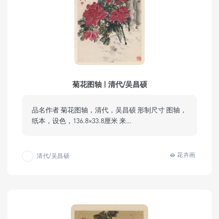
菊花图轴 | 清代/吴昌硕
品名作者 菊花图轴，清代，吴昌硕 形制尺寸 图轴，
纸本，设色，136.8×33.8厘米 来…
花卉画
清代/吴昌硕