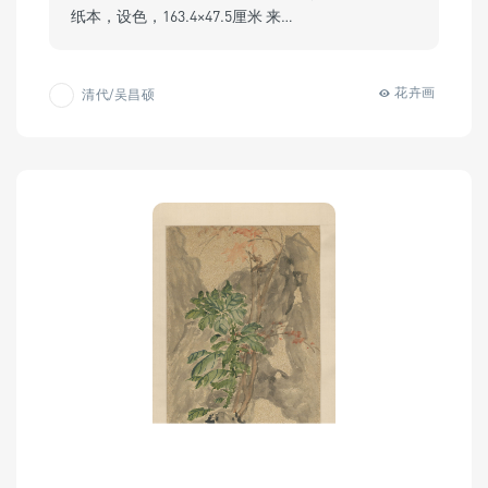
纸本，设色，163.4×47.5厘米 来…
花卉画
清代/吴昌硕