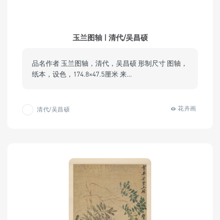
玉兰图轴 | 清代/吴昌硕
品名作者 玉兰图轴，清代，吴昌硕 形制尺寸 图轴，
纸本，设色，174.8×47.5厘米 来…
花卉画
清代/吴昌硕