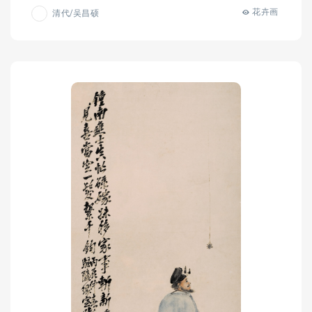
花卉画
清代/吴昌硕