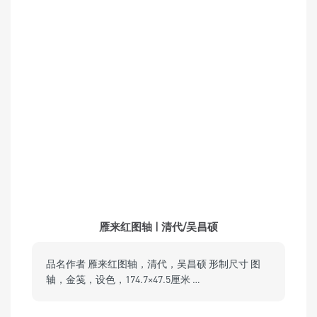
雁来红图轴 | 清代/吴昌硕
品名作者 雁来红图轴，清代，吴昌硕 形制尺寸 图
轴，金笺，设色，174.7×47.5厘米 …