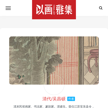
清代/吴昌硕
作者
清末民初画家、书法家、篆刻家。清诸生。曾任江苏安东县令，