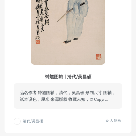
钟馗图轴 | 清代/吴昌硕
品名作者 钟馗图轴，清代，吴昌硕 形制尺寸 图轴，
纸本设色，厘米 来源版权 收藏未知，© Copyr…
人物画
清代/吴昌硕