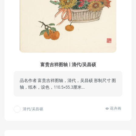
富贵吉祥图轴 | 清代/吴昌硕
品名作者 富贵吉祥图轴，清代，吴昌硕 形制尺寸 图
轴，纸本，设色，110.5×55.3厘米…
花卉画
清代/吴昌硕