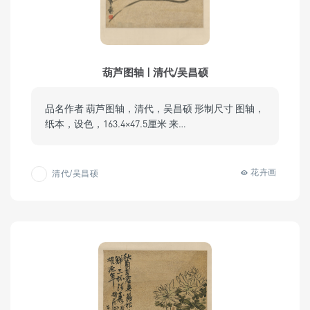
葫芦图轴 | 清代/吴昌硕
品名作者 葫芦图轴，清代，吴昌硕 形制尺寸 图轴，
纸本，设色，163.4×47.5厘米 来…
花卉画
清代/吴昌硕