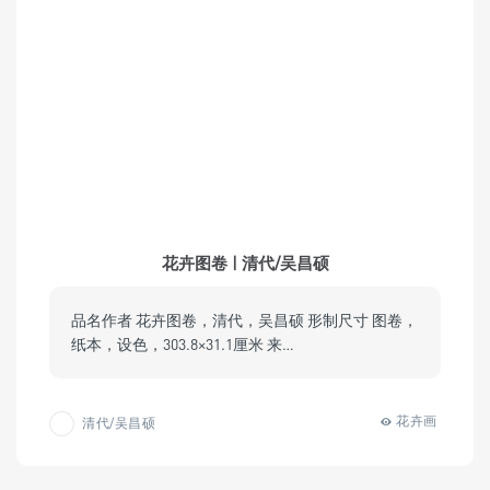
花卉图卷 | 清代/吴昌硕
品名作者 花卉图卷，清代，吴昌硕 形制尺寸 图卷，
纸本，设色，303.8×31.1厘米 来…
花卉画
清代/吴昌硕