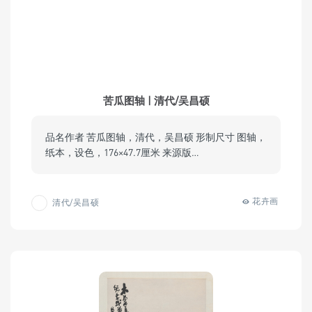
苦瓜图轴 | 清代/吴昌硕
品名作者 苦瓜图轴，清代，吴昌硕 形制尺寸 图轴，
纸本，设色，176×47.7厘米 来源版…
花卉画
清代/吴昌硕