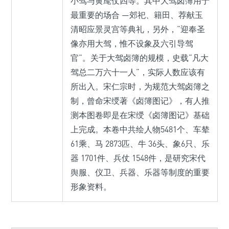
小驾与黄麾仗四等。其中大驾卤簿用于
最重要的场合 —郊祀、籍田、荐献玉
清昭应景灵宫等典礼，另外，“迎奉圣
像亦用大驾，惟不设象及六引导驾
官”。关于大驾卤簿的规模，史载“凡大
驾总二万六十一人”，实际人数应该有
所出入。宋仁宗时，为规范大驾卤簿之
制，曾命宋绶著《卤簿图记》，有人推
测本图卷即是在宋绶《卤簿图记》基础
上完成。本卷中共绘人物5481个、车辇
61乘、马 2873匹、牛 36头、象6只、乐
器 1701件、兵仗 1548件，是研究宋代
舆服、仪卫、兵器、乐器等制度的重要
形象资料。