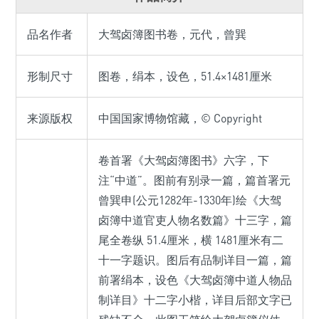
品名作者
大驾卤簿图书卷，元代，曾巽
形制尺寸
图卷，绢本，设色，51.4×1481厘米
来源版权
中国国家博物馆藏，© Copyright
卷首署《大驾卤簿图书》六字，下
注“中道”。图前有别录一篇，篇首署元
曾巽申(公元1282年-1330年)绘《大驾
卤簿中道官吏人物名数篇》十三字，篇
尾全卷纵 51.4厘米，横 1481厘米有二
十一字题识。图后有品制详目一篇，篇
前署绢本，设色《大驾卤簿中道人物品
制详目》十二字小楷，详目后部文字已