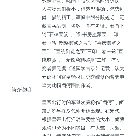
残缺不全。此图工笔绘大驾卤簿仪仗，
人与物比例极小，但造型准确，笔势刚
健，描绘精工。画幅中附分段题记，记
载官兵品制、名数，并有考证。卷首下
钤“石渠宝笈”、“御书房鉴藏宝”二印，
卷中钤“乾隆御览之宝”、“嘉庆御览之
宝”、“宣统御览之宝”三印，卷末钤“宣
统鉴赏”、“无逸斋精鉴赏”二印。有研
究者据元虞《道园学古录》记载，认为
元延祐间官至翰林国史院编修的曾巽申
当为此幅卤簿图的作者。
简介说明
皇帝出行时的车驾次第称作“卤簿”，卤
簿之称早在汉代即开始出现。在宋代，
根据皇帝出行活动重要性的大小，卤簿
规格也分为不同等级，有大驾、法驾、