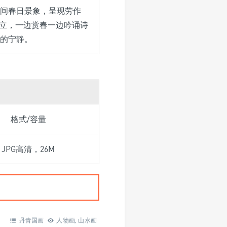
乡间春日景象，呈现劳作
或立，一边赏春一边吟诵诗
的宁静。
格式/容量
JPG高清，26M
丹青国画
人物画
,
山水画