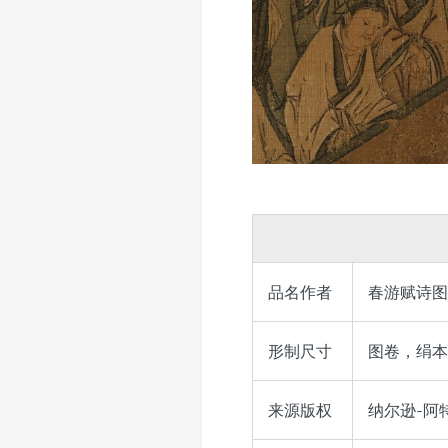
品名作者
春游赋诗图
形制尺寸
图卷，绢本，
来源版权
纳尔逊-阿特