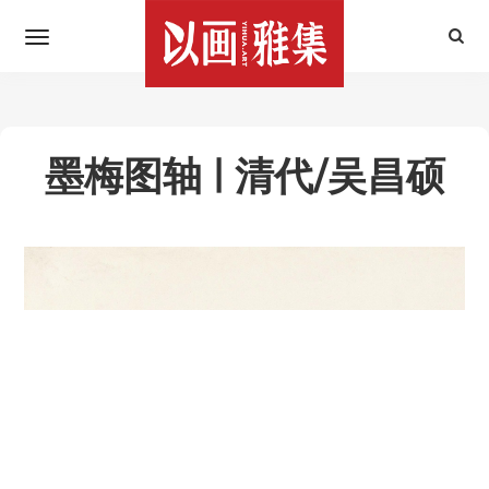
墨梅图轴 | 清代/吴昌硕