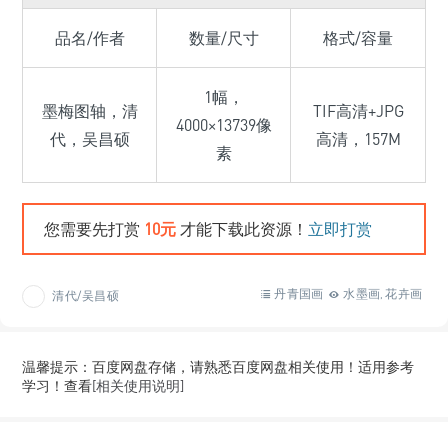
品名/作者
数量/尺寸
格式/容量
1幅，
墨梅图轴，清
TIF高清+JPG
4000×13739像
代，吴昌硕
高清，157M
素
您需要先打赏
10元
才能下载此资源！
立即打赏
丹青国画
水墨画
花卉画
清代/吴昌硕
,
温馨提示：百度网盘存储，请熟悉百度网盘相关使用！适用参考
学习！查看
[相关使用说明]