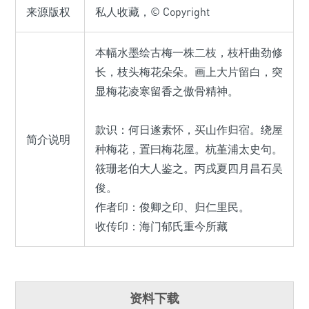
来源版权
私人收藏，© Copyright
本幅水墨绘古梅一株二枝，枝杆曲劲修
长，枝头梅花朵朵。画上大片留白，突
显梅花凌寒留香之傲骨精神。
款识：何日遂素怀，买山作归宿。绕屋
简介说明
种梅花，置曰梅花屋。杭堇浦太史句。
筱珊老伯大人鉴之。丙戌夏四月昌石吴
俊。
作者印：俊卿之印、归仁里民。
收传印：海门郁氏重今所藏
资料下载