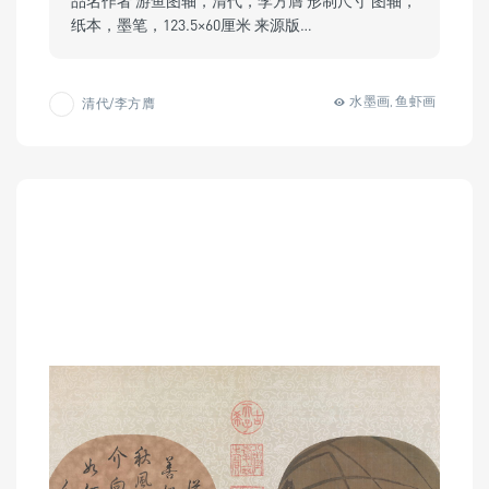
品名作者 游鱼图轴，清代，李方膺 形制尺寸 图轴，
纸本，墨笔，123.5×60厘米 来源版…
水墨画
鱼虾画
清代/李方膺
,