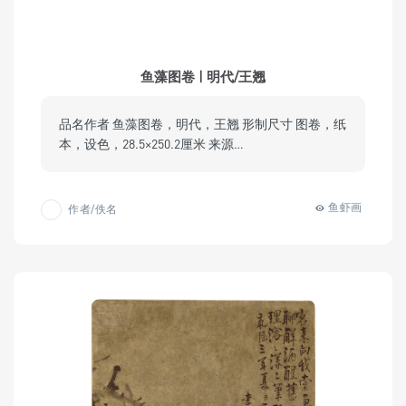
鱼藻图卷 | 明代/王翘
品名作者 鱼藻图卷，明代，王翘 形制尺寸 图卷，纸
本，设色，28.5×250.2厘米 来源…
鱼虾画
作者/佚名