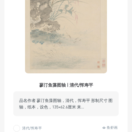
蓼汀鱼藻图轴 | 清代/恽寿平
品名作者 蓼汀鱼藻图轴，清代，恽寿平 形制尺寸 图
轴，纸本，设色，135×62.6厘米 来…
鱼虾画
清代/恽寿平