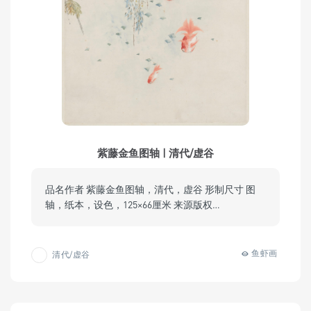
紫藤金鱼图轴 | 清代/虚谷
品名作者 紫藤金鱼图轴，清代，虚谷 形制尺寸 图
轴，纸本，设色，125×66厘米 来源版权…
鱼虾画
清代/虚谷