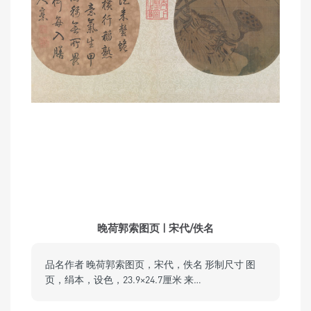
晚荷郭索图页 | 宋代/佚名
品名作者 晚荷郭索图页，宋代，佚名 形制尺寸 图
页，绢本，设色，23.9×24.7厘米 来…