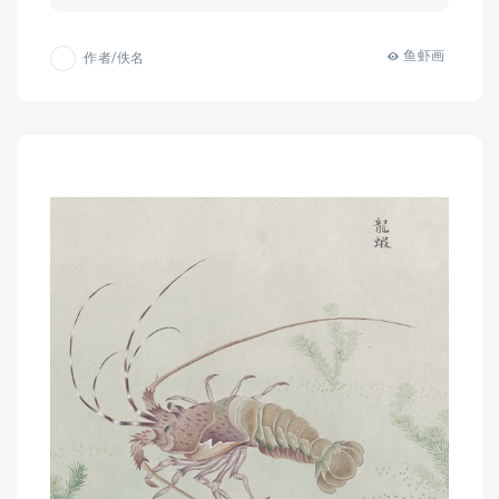
鱼虾画
作者/佚名