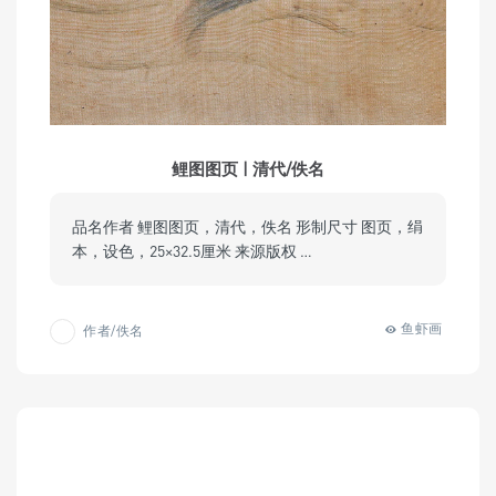
鲤图图页 | 清代/佚名
品名作者 鲤图图页，清代，佚名 形制尺寸 图页，绢
本，设色，25×32.5厘米 来源版权 …
鱼虾画
作者/佚名