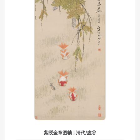
紫绶金章图轴 | 清代/虚谷