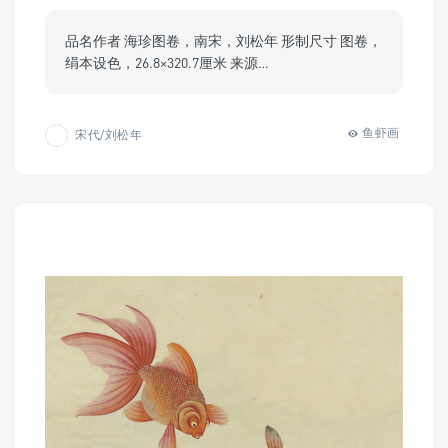
品名作者 海珍图卷，南宋，刘松年 形制尺寸 图卷，
绢本设色，26.8×320.7厘米 来源…
鱼虾画
宋代/刘松年