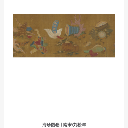
海珍图卷 | 南宋/刘松年