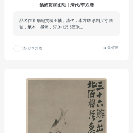
鲂鲤贯柳图轴 | 清代/李方膺
品名作者 鲂鲤贯柳图轴，清代，李方膺 形制尺寸 图
轴，纸本，墨笔，57.3×125.5厘米…
鱼虾画
清代/李方膺