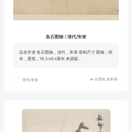
鱼石图轴 | 清代/朱耷
品名作者 鱼石图轴，清代，朱耷 形制尺寸 图轴，纸
本，墨笔，58.3×48.6厘米 来源版…
水墨画
鱼虾画
清代/朱耷
,