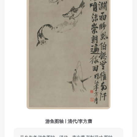
游鱼图轴 | 清代/李方膺