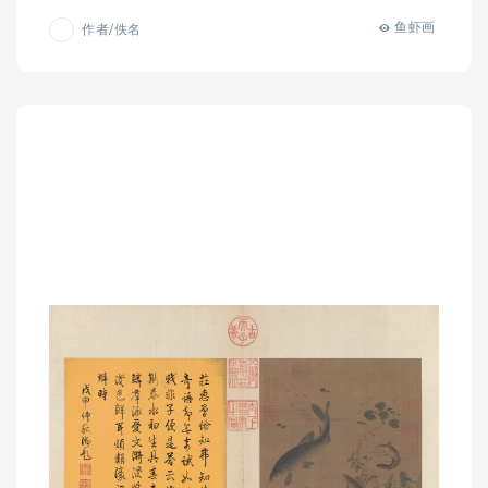
鱼虾画
作者/佚名