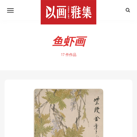
鱼虾画
17 件作品