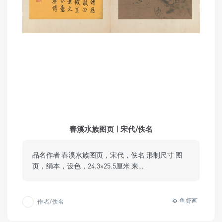
春溪水族图页 | 宋代/佚名
品名作者 春溪水族图页，宋代，佚名 形制尺寸 图
页，绢本，设色，24.3×25.5厘米 来…
鱼虾画
作者/佚名