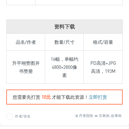
资料下载
品名/作者
数量/尺寸
格式/容量
16幅，单幅约
升平翊赞图并
PD高清+JPG
4800×2800像
书赞册
高清，193M
素
您需要先打赏
10元
才能下载此资源！
立即打赏
丹青国画
宗教画
故事画
作者/佚名
,