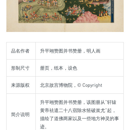
品名作者
升平翊赞图并书赞册，明人画
形制尺寸
册页，纸本，设色
来源版权
北京故宫博物院，© Copyright
升平翊赞图并书赞册，该图册从“轩辕
黄帝祛遣二十八宿除水恠破蚩尤”起，
简介说明
描绘了道佛两家以及一些地方神灵的事
迹。