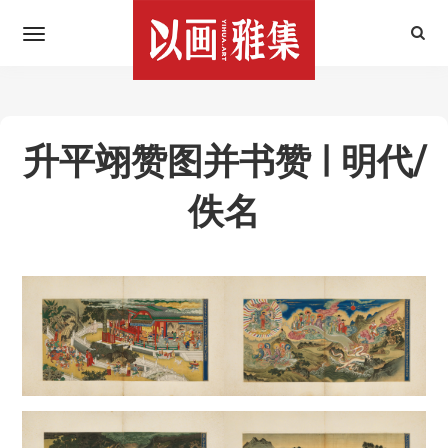
升平翊赞图并书赞 | 明代/
佚名