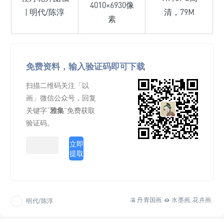
4010×6930像
| 明代/陈淳
清，79M
素
免费资料，输入验证码即可下载
扫描二维码关注「以
画」微信公众号，回复
关键字“
雅集
”免费获取
验证码。
立即
提取
丹青国画
水墨画
花卉画
明代/陈淳
,