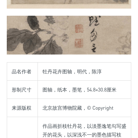
品名作者
牡丹花卉图轴，明代，陈淳
形制尺寸
图轴，纸本，墨笔，54.8×30.8厘米
来源版权
北京故宫博物院藏，© Copyright
作品画折枝牡丹花，以淡墨逸笔勾写盛
开的花头，以深浅不一的墨色描写枝