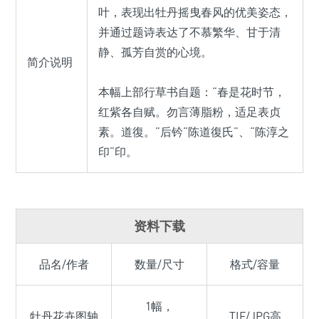
叶，表现出牡丹摇曳春风的优美姿态，
并通过题诗表达了不慕繁华、甘于清
静、孤芳自赏的心境。
简介说明
本幅上部行草书自题：“春是花时节，
红紫各自赋。勿言薄脂粉，适足表贞
素。道復。”后钤“陈道復氏”、“陈淳之
印”印。
资料下载
品名/作者
数量/尺寸
格式/容量
1幅，
牡丹花卉图轴
TIF/JPG高