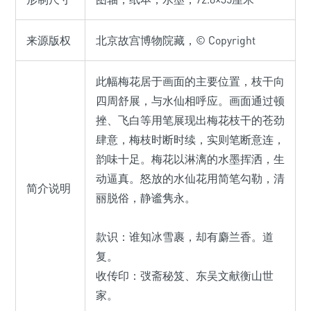
来源版权
北京故宫博物院藏，© Copyright
此幅梅花居于画面的主要位置，枝干向
四周舒展，与水仙相呼应。画面通过顿
挫、飞白等用笔展现出梅花枝干的苍劲
肆意，梅枝时断时续，实则笔断意连，
韵味十足。梅花以淋漓的水墨挥洒，生
动逼真。怒放的水仙花用简笔勾勒，清
简介说明
丽脱俗，静谧隽永。
款识：谁知冰雪裹，却有麝兰香。道
复。
收传印：弢斋秘笈、东吴文献衡山世
家。