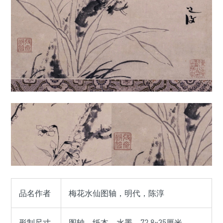
品名作者
梅花水仙图轴，明代，陈淳
形制尺寸
图轴，纸本，水墨，72.8×35厘米