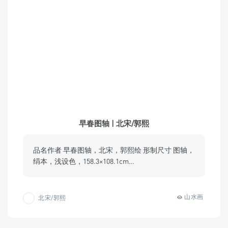
早春图轴 | 北宋/郭熙
品名作者 早春图轴，北宋，郭熙绘 形制尺寸 图轴，
绢本，浅设色，158.3×108.1cm…
山水画
北宋/郭熙