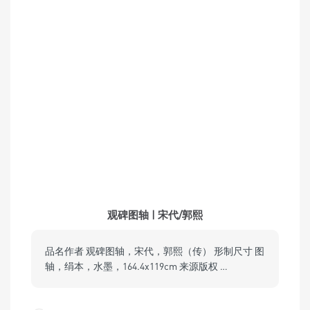
观碑图轴 | 宋代/郭熙
品名作者 观碑图轴，宋代，郭熙（传） 形制尺寸 图
轴，绢本，水墨，164.4x119cm 来源版权 …