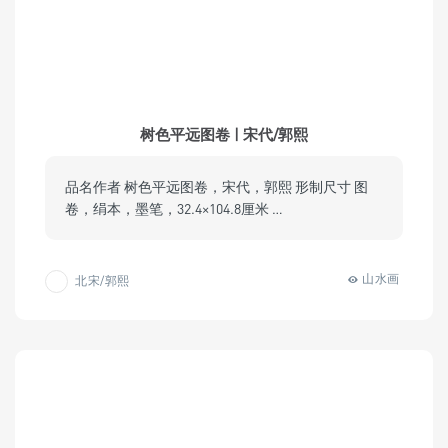
树色平远图卷 | 宋代/郭熙
品名作者 树色平远图卷，宋代，郭熙 形制尺寸 图
卷，绢本，墨笔，32.4×104.8厘米 …
山水画
北宋/郭熙