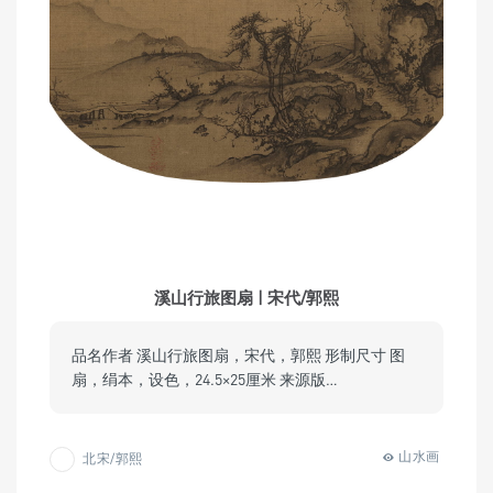
溪山行旅图扇 | 宋代/郭熙
品名作者 溪山行旅图扇，宋代，郭熙 形制尺寸 图
扇，绢本，设色，24.5×25厘米 来源版…
山水画
北宋/郭熙