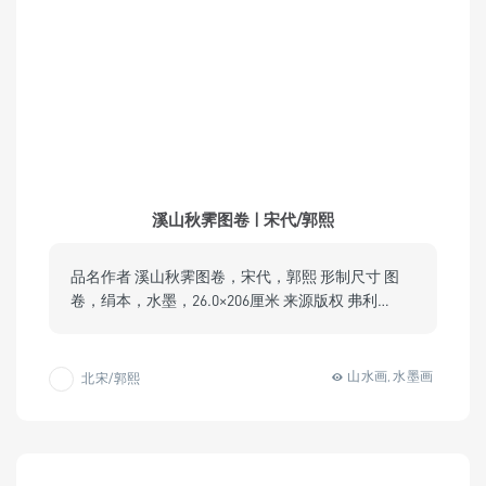
溪山秋霁图卷 | 宋代/郭熙
品名作者 溪山秋霁图卷，宋代，郭熙 形制尺寸 图
卷，绢本，水墨，26.0×206厘米 来源版权 弗利…
山水画
水墨画
北宋/郭熙
,