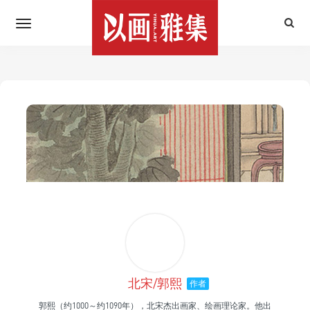
北宋/郭熙
作者
郭熙（约1000～约1090年），北宋杰出画家、绘画理论家。他出