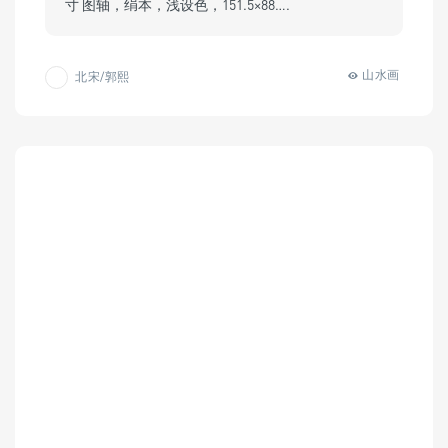
寸 图轴，绢本，浅设色，151.5×88….
山水画
北宋/郭熙