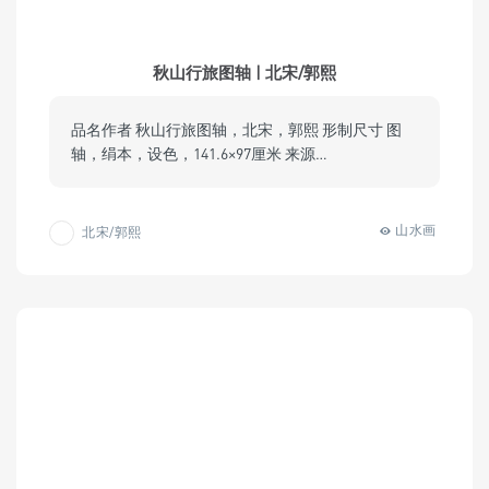
秋山行旅图轴 | 北宋/郭熙
品名作者 秋山行旅图轴，北宋，郭熙 形制尺寸 图
轴，绢本，设色，141.6×97厘米 来源…
山水画
北宋/郭熙