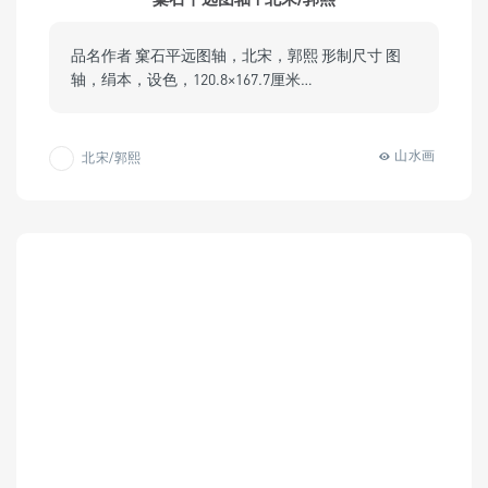
品名作者 窠石平远图轴，北宋，郭熙 形制尺寸 图
轴，绢本，设色，120.8×167.7厘米…
山水画
北宋/郭熙