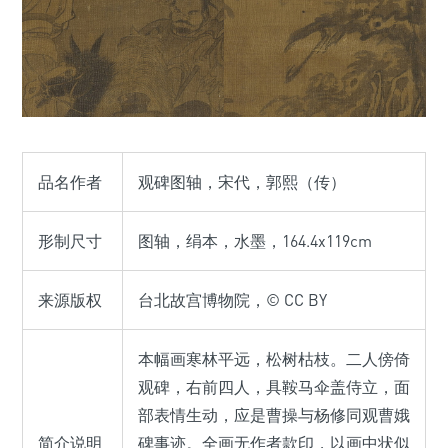
品名作者
观碑图轴，宋代，郭熙（传）
形制尺寸
图轴，绢本，水墨，164.4x119cm
来源版权
台北故宫博物院，© CC BY
本幅画寒林平远，松树枯枝。二人傍倚
观碑，右前四人，具鞍马伞盖侍立，面
部表情生动，应是曹操与杨修同观曹娥
简介说明
碑事迹。全画无作者款印，以画中状似