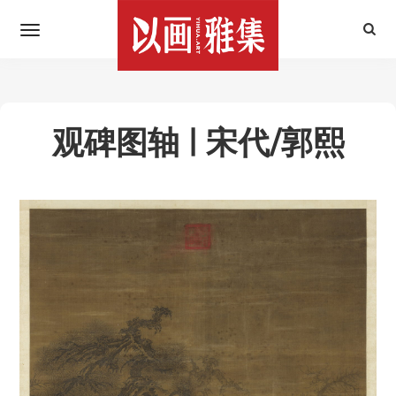
观碑图轴 | 宋代/郭熙