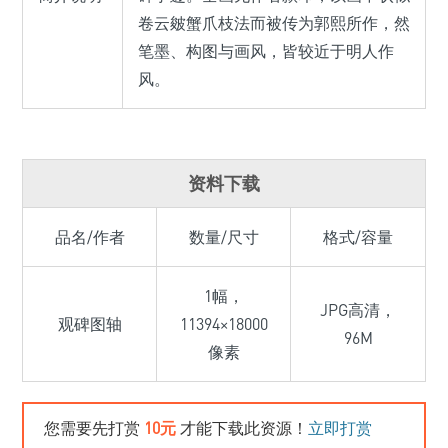
卷云皴蟹爪枝法而被传为郭熙所作，然
笔墨、构图与画风，皆较近于明人作
风。
资料下载
品名/作者
数量/尺寸
格式/容量
1幅，
JPG高清，
观碑图轴
11394×18000
96M
像素
您需要先打赏
10元
才能下载此资源！
立即打赏