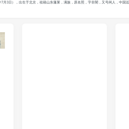
1959年7月3日），出生于北京，祖籍山东蓬莱，满族，原名照，字非闇，又号闲人，中