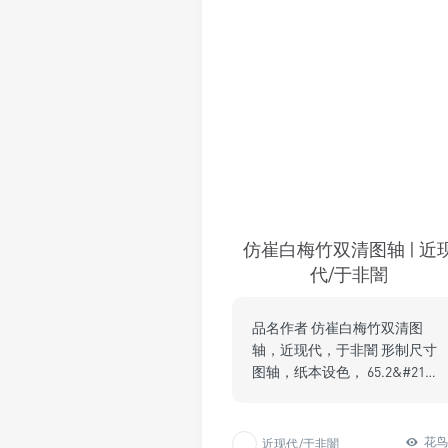
仿崔白梅竹双清图轴 | 近
代/于非闇
品名作者 仿崔白梅竹双清图
轴，近现代，于非闇 形制尺寸
图轴，纸本设色， 65.2&#21…
花
近现代/于非闇