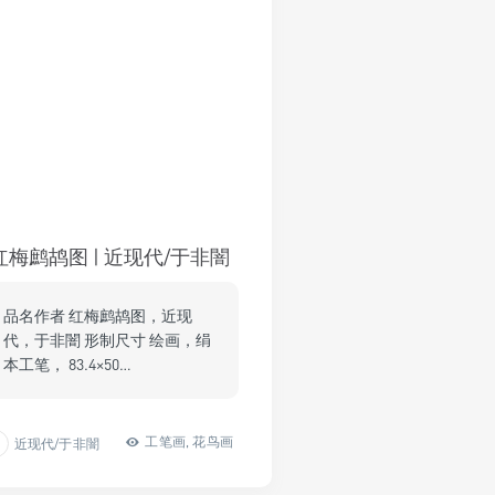
红梅鹧鸪图 | 近现代/于非闇
品名作者 红梅鹧鸪图，近现
代，于非闇 形制尺寸 绘画，绢
本工笔， 83.4×50…
工笔画
,
花鸟画
近现代/于非闇