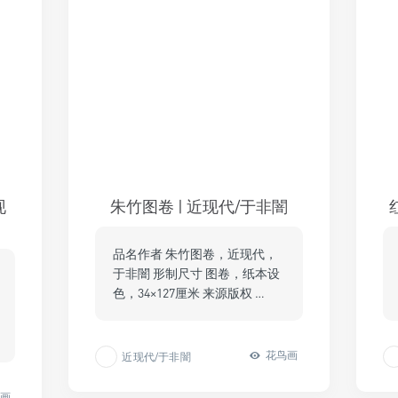
现
朱竹图卷 | 近现代/于非闇
品名作者 朱竹图卷，近现代，
于非闇 形制尺寸 图卷，纸本设
色，34×127厘米 来源版权 …
花鸟画
近现代/于非闇
鸟画