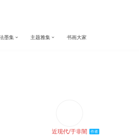
法墨集
主题雅集
书画大家
近现代/于非闇
作者