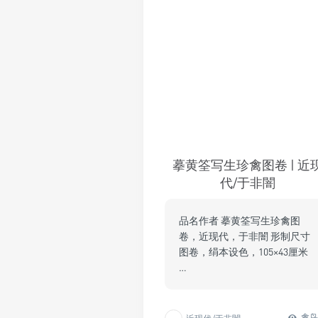
摹黄筌写生珍禽图卷 | 近
代/于非闇
品名作者 摹黄筌写生珍禽图
卷，近现代，于非闇 形制尺寸
图卷，绢本设色，105×43厘米
…
禽