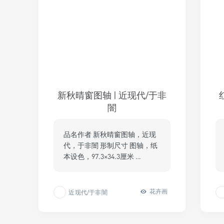
新秋晴窗图轴 | 近现代/于非
闇
品名作者 新秋晴窗图轴，近现
代，于非闇 形制尺寸 图轴，纸
本设色，97.3×34.3厘米 …
花卉画
近现代/于非闇