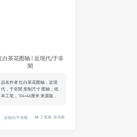
红白茶花图轴 | 近现代/于非
闇
品名作者 红白茶花图轴，近现
代，于非闇 形制尺寸 图轴，纸
本工笔，104×46厘米 来源版…
工笔画
,
花鸟画
近现代/于非闇