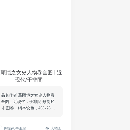
顾恺之女史人物卷全图 | 近
现代/于非闇
品名作者 摹顾恺之女史人物卷
全图，近现代，于非闇 形制尺
寸 图卷，绢本设色，408×28….
人物画
近现代/于非闇