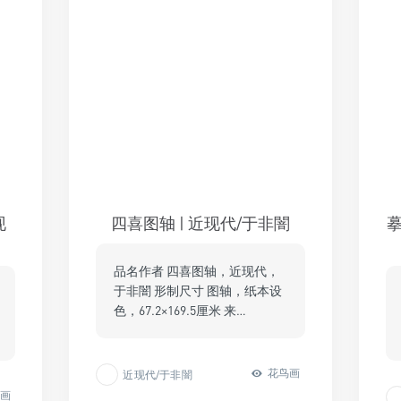
现
四喜图轴 | 近现代/于非闇
摹
品名作者 四喜图轴，近现代，
于非闇 形制尺寸 图轴，纸本设
色，67.2×169.5厘米 来…
花鸟画
近现代/于非闇
鸟画