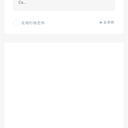
Co…
走兽画
近现代/徐悲鸿