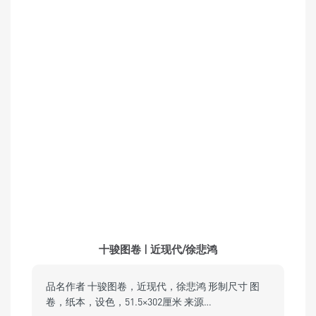
十骏图卷 | 近现代/徐悲鸿
品名作者 十骏图卷，近现代，徐悲鸿 形制尺寸 图
卷，纸本，设色，51.5×302厘米 来源…