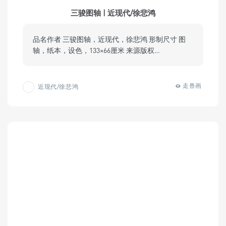
三骏图轴 | 近现代/徐悲鸿
品名作者 三骏图轴，近现代，徐悲鸿 形制尺寸 图
轴，纸本，设色，133×66厘米 来源版权…
走兽画
近现代/徐悲鸿