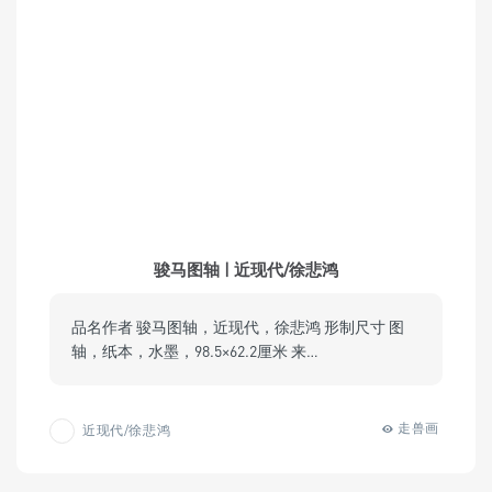
骏马图轴 | 近现代/徐悲鸿
品名作者 骏马图轴，近现代，徐悲鸿 形制尺寸 图
轴，纸本，水墨，98.5×62.2厘米 来…
走兽画
近现代/徐悲鸿