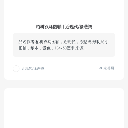
柏树双马图轴 | 近现代/徐悲鸿
品名作者 柏树双马图轴，近现代，徐悲鸿 形制尺寸
图轴，纸本，设色，134×50厘米 来源…
走兽画
近现代/徐悲鸿