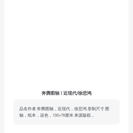
奔腾图轴 | 近现代/徐悲鸿
品名作者 奔腾图轴，近现代，徐悲鸿 形制尺寸 图
轴，纸本，设色，100×78厘米 来源版权…