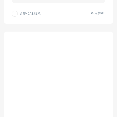
走兽画
近现代/徐悲鸿