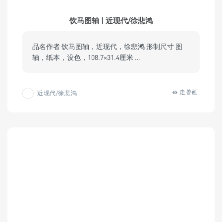
饮马图轴 | 近现代/徐悲鸿
品名作者 饮马图轴，近现代，徐悲鸿 形制尺寸 图
轴，纸本，设色，108.7×31.4厘米 …
走兽画
近现代/徐悲鸿