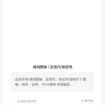
雄鸡图轴 | 近现代/徐悲鸿
品名作者 雄鸡图轴，近现代，徐悲鸿 形制尺寸 图
轴，纸本，设色，70×35厘米 来源版权 …
禽鸟画
近现代/徐悲鸿