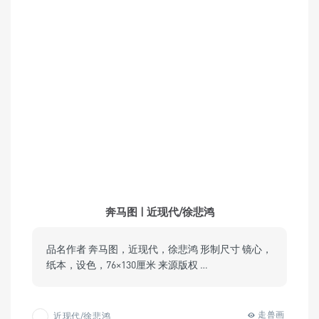
奔马图 | 近现代/徐悲鸿
品名作者 奔马图，近现代，徐悲鸿 形制尺寸 镜心，
纸本，设色，76×130厘米 来源版权 …
走兽画
近现代/徐悲鸿