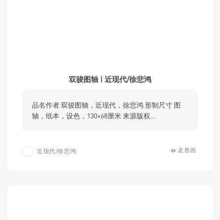
双骏图轴 | 近现代/徐悲鸿
品名作者 双骏图轴，近现代，徐悲鸿 形制尺寸 图
轴，纸本，设色，130×68厘米 来源版权…
走兽画
近现代/徐悲鸿