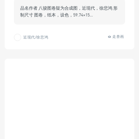
品名作者 八骏图卷疑为合成图，近现代，徐悲鸿 形
制尺寸 图卷，纸本，设色，59.74×15…
走兽画
近现代/徐悲鸿