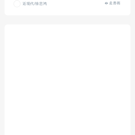
走兽画
近现代/徐悲鸿