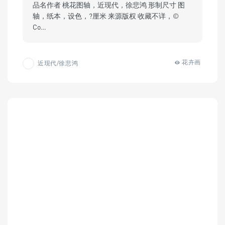
品名作者 桃花图轴，近现代，徐悲鸿 形制尺寸 图
轴，纸本，设色，?厘米 来源版权 收藏不详，©
Co…
花卉画
近现代/徐悲鸿