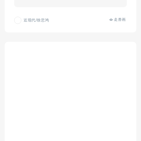
走兽画
近现代/徐悲鸿