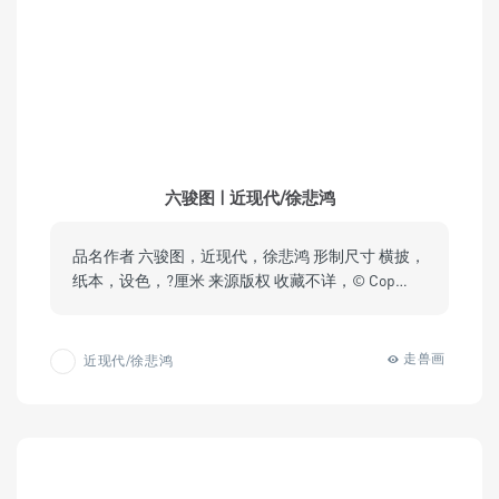
六骏图 | 近现代/徐悲鸿
品名作者 六骏图，近现代，徐悲鸿 形制尺寸 横披，
纸本，设色，?厘米 来源版权 收藏不详，© Cop…
走兽画
近现代/徐悲鸿