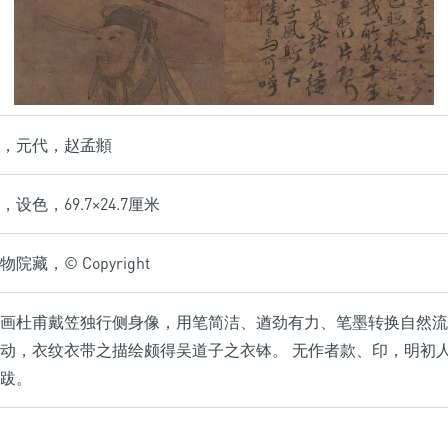
，元代，赵孟頫
设色，69.7×24.7厘米
院藏，© Copyright
画杜甫戴笠独行侧身像，用笔简洁、遒劲有力、笔墨转换自然流
动，衣纹衣带之描绘颇得吴道子之衣钵。 无作者款、印，明初人
跋。