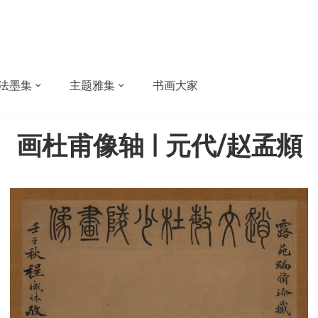
法墨集
主题雅集
书画大家
画杜甫像轴 | 元代/赵孟頫