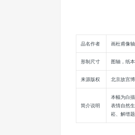
品名作者
画杜甫像轴
形制尺寸
图轴，纸本，
来源版权
北京故宫博物
本幅为白描
简介说明
表情自然生
崧、解缙题