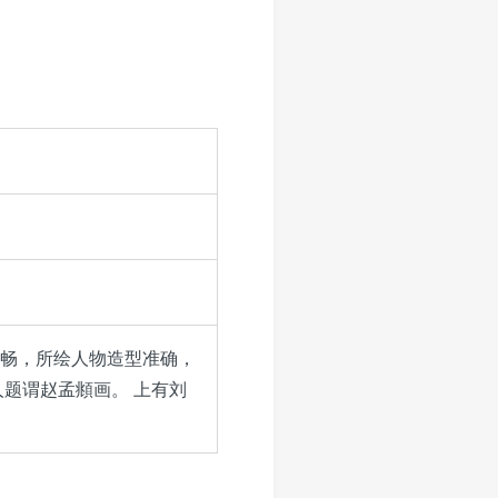
畅，所绘人物造型准确，
题谓赵孟頫画。 上有刘