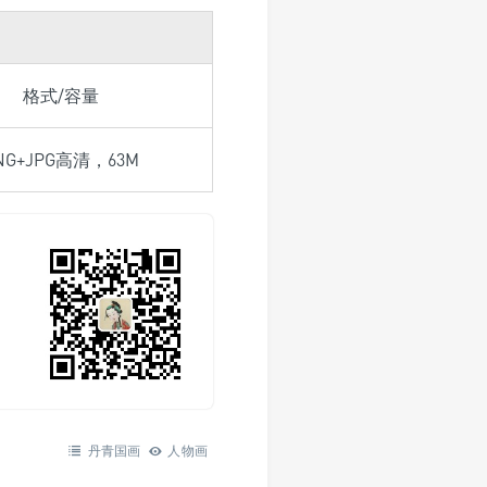
格式/容量
NG+JPG高清，63M
丹青国画
人物画