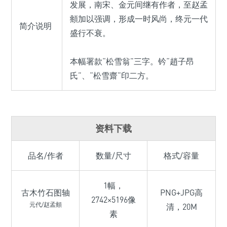
发展，南宋、金元间继有作者，至赵孟
頫加以强调，形成一时风尚，终元一代
简介说明
盛行不衰。
本幅署款“松雪翁”三字。钤“趙子昂
氏”、“松雪齋”印二方。
资料下载
品名/作者
数量/尺寸
格式/容量
1幅，
古木竹石图轴
PNG+JPG高
2742×5196像
元代/赵孟頫
清，20M
素