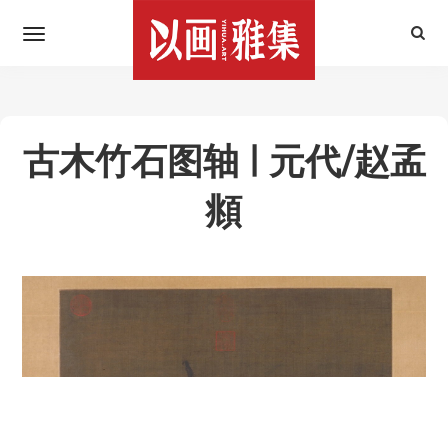
古木竹石图轴 | 元代/赵孟
頫