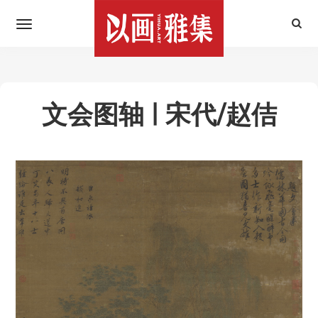
文会图轴 | 宋代/赵佶