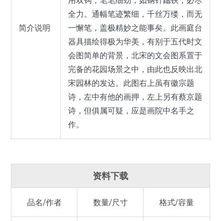
用双钩，笔笔细劲，如钢针鑴铁，必尽
全力。通幅笔迹繁细，千丝万缕，而无
简介说明
一懈笔，盖极精妙之能事矣。此画庭台
器具描绘得极为华美，有别于五代时文
会图简单的背景，北宋的文会图系置于
完备的花园场景之中，由此也反映出北
宋园林的发达。此图右上虽有徽宗题
诗，左中有他的画押，左上另有蔡京题
诗，但俱属可疑，应是画院中名手之
作。
资料下载
品名/作者
数量/尺寸
格式/容量