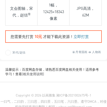
1幅，
文会图轴，宋
JPG高清，
12425×18343
传
代，赵佶
62M
像素
您需要先打赏
10元
才能下载此资源！
立即打赏
丹青国画
人物画
宋代/赵佶
温馨提示：百度网盘存储，请熟悉百度网盘相关使用！适用参考
学习！查看
[相关使用说明]
Copyright © 2026
以画雅集
湘ICP备2021002675号-1
一曰气，二曰韵，三曰思，四曰景，五曰笔，六曰墨。遵守DMCA，对侵
权内容链接进行删除！邮箱：yihua.art@foxmail.com