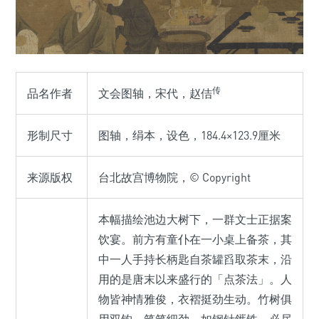
传
品名作者
文会图轴，宋代，赵佶
形制尺寸
图轴，绢本，设色，184.4×123.9厘米
来源版权
台北故宫博物院，© Copyright
本幅描绘池边大树下，一群文士正据案
饮宴。前方有童仆在一小桌上备茶，其
中一人手持长柄匙自茶罐舀取茶末，沿
用的是唐末以来盛行的「点茶法」。人
物皆神情雅俊，衣褶挺劲生动。竹树俱