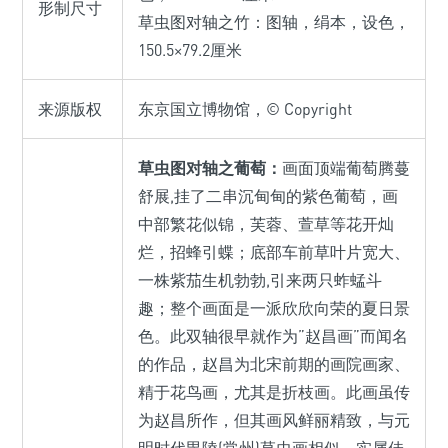
形制尺寸
草虫图对轴之竹：图轴，绢本，设色，
150.5×79.2厘米
来源版权
东京国立博物馆，© Copyright
草虫图对轴之葡萄：
画面顶端葡萄腾蔓
舒展,挂了二串沉甸甸的紫色葡萄，画
中部繁花似锦，芙蓉、萱草等花开灿
烂，招蜂引蝶；底部车前草叶片宽大、
一株紫茄生机勃勃,引来两只蚱蜢斗
趣；整个画面是一派欣欣向荣的夏日景
色。此双轴很早就作为”赵昌画”而闻名
的作品，赵昌为北宋前期的画院画家、
精于花鸟画，尤其是折枝画。此画虽传
为赵昌所作，但其画风鲜丽精致，与元