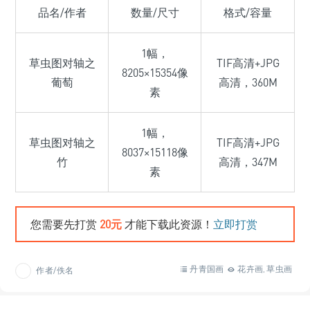
品名/作者
数量/尺寸
格式/容量
1幅，
草虫图对轴之
TIF高清+JPG
8205×15354像
葡萄
高清，360M
素
1幅，
草虫图对轴之
TIF高清+JPG
8037×15118像
竹
高清，347M
素
您需要先打赏
20元
才能下载此资源！
立即打赏
丹青国画
花卉画
草虫画
作者/佚名
,