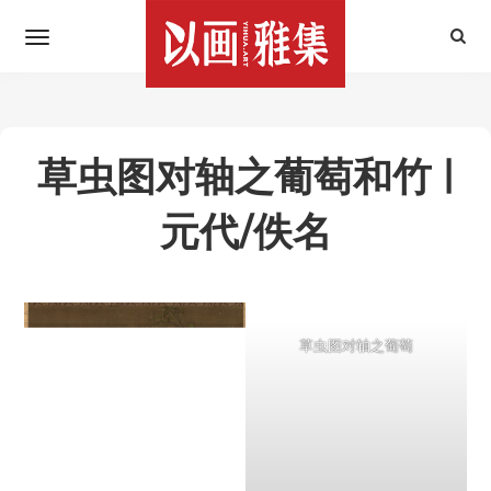
草虫图对轴之葡萄和竹 |
元代/佚名
草虫图对轴之葡萄