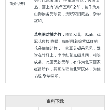
明时代毘陵(常州)草虫画相似，实属佳
简介说明
品，画上有“杂华室印”之印，曾作为东
山御物备受珍爱，浅野家旧藏品，杂华
室印。
草虫图对轴之竹：
图绘秋葵、凤仙、鸡
冠花数枝,蝴蝶、蜻蜓围着姹紫嫣红的
花朵翩翩起舞，一株豆荚硕果累累，攀
附在竹杆上，串串红花点缀其间，相映
成趣。此画无款无印，有传为北宋画家
赵昌所作，其画法取自北宋院体，为佳
品也.杂华室印。
资料下载