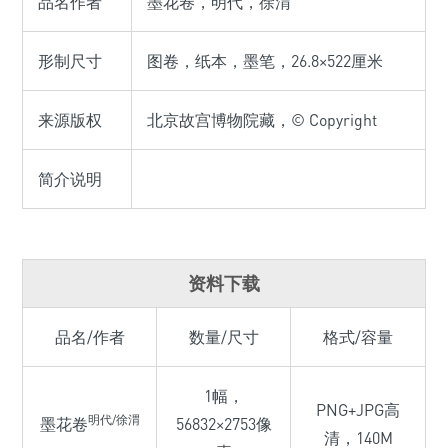
品名作者
墨花卷，明代，徐渭
形制尺寸
图卷，纸本，墨笔，26.8×522厘米
来源版权
北京故宫博物院藏，© Copyright
简介说明
资料下载
品名/作者
数量/尺寸
格式/容量
1幅，
PNG+JPG高
明代/徐渭
墨花卷
56832×2753像
清，140M