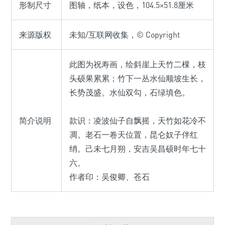
形制尺寸
图轴，纸本，设色，104.5×51.8厘米
来源版权
未知/互联网收集，© Copyright
此图为祝寿画，绘斜崖上天竹二棵，枝
头硕果累累；竹下一丛水仙顺坡生长，
长势茂盛。水仙双勾，石绿填色。
简介说明
款识：凌波仙子自飘摇，天竹如花冷不
凋。老石一卷天位置，昆仑奴子伴红
绡。己未七月朔，安吉吴昌硕时年七十
六。
作者印：吴俊卿、苍石