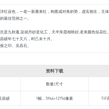
洋红设色，一老一新雁来红，构图成对角斜势，虚实相生，主体
的最佳范例之一。
岂是九秋蓬,染就丹砂是化工，天半朱霞相映好,老来颜色似花红
昌硕年七十又六，时己未十月。
俊之印、吴昌石。
资料下载
数量/尺寸
吴昌硕
1幅，5944×12754像素
TI