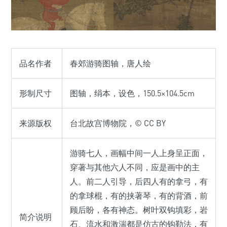
品名作者
春郊游骑图轴，唐人绘
形制尺寸
图轴，绢本，设色，150.5×104.5cm
来源版权
台北故宫博物院，© CC BY
游骑七人，画幅中间一人上身呈正面，
穿著与其他六人不同，应是画中的主
人。前二人引导，后四人有的拿弓，有
的拿球棍，有的挟著琴，有的背酒，前
顾后盼，各有神态。树叶双钩填彩，岩
简介说明
石、流水和激湍都是仿古的钩勒法，有