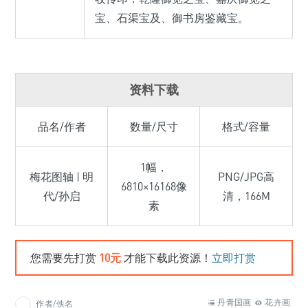
宝、石渠宝及、御书房鉴藏宝。
资料下载
品名/作者
数量/尺寸
格式/容量
1幅，
梅花图轴 | 明
PNG/JPG高
6810×16168像
代/孙启
清，166M
素
您需要先打赏
10元
才能下载此资源！
立即打赏
丹青国画
花卉画
作者/佚名