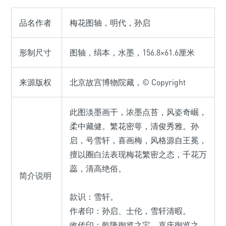
品名作者
梅花图轴，明代，孙启
形制尺寸
图轴，绢本，水墨，156.8×61.6厘米
来源版权
北京故宫博物院藏，© Copyright
此图淡墨画干，浓墨点苔，风姿奇崛，
柔中藏健。繁花密萼，清俊秀雅。孙
启，号雪轩，喜画梅，风格源自王冕，
擅以圈白法表现梅花繁密之态，千花万
蕊，清高绝俗。
简介说明
款识：雪轩。
作者印：孙启、士伦，雪轩清暇。
收传印：乾隆御览之宝、嘉庆御览之