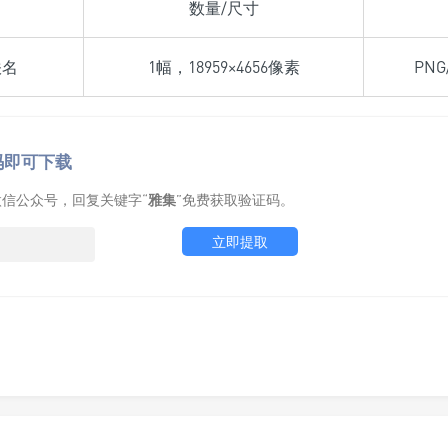
数量/尺寸
佚名
1幅，18959×4656像素
PNG
码即可下载
信公众号，回复关键字“
雅集
”免费获取验证码。
立即提取