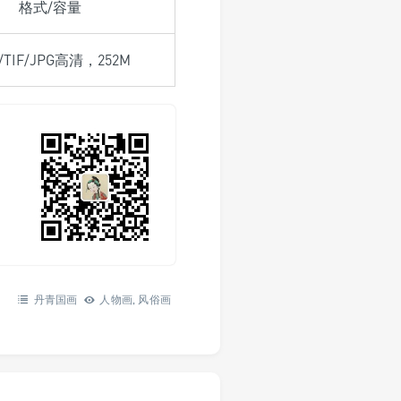
格式/容量
/TIF/JPG高清，252M
丹青国画
人物画
,
风俗画