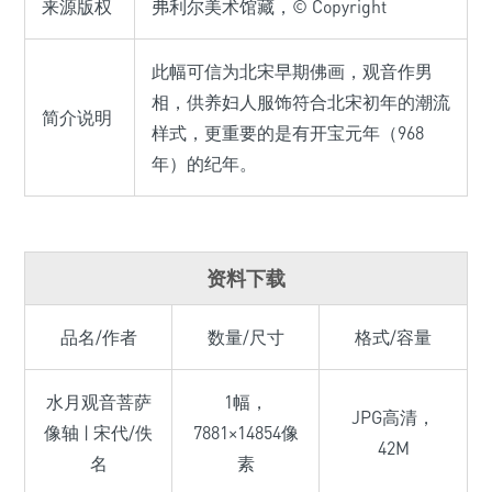
来源版权
弗利尔美术馆藏，© Copyright
此幅可信为北宋早期佛画，观音作男
相，供养妇人服饰符合北宋初年的潮流
简介说明
样式，更重要的是有开宝元年（968
年）的纪年。
资料下载
品名/作者
数量/尺寸
格式/容量
水月观音菩萨
1幅，
JPG高清，
像轴 | 宋代/佚
7881×14854像
42M
名
素