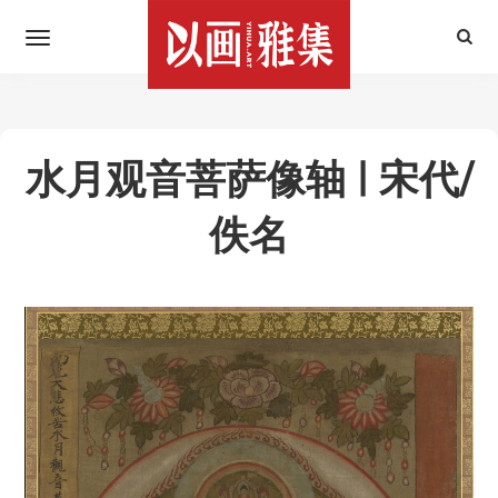
水月观音菩萨像轴 | 宋代/
佚名