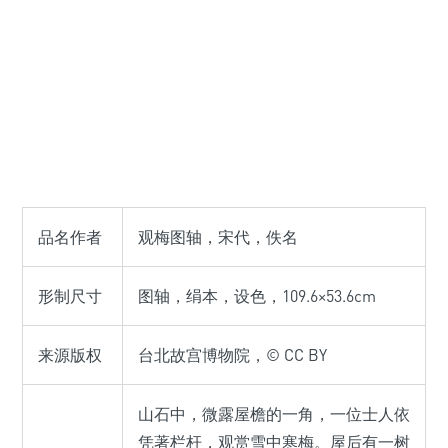
品名作者
观梅图轴，宋代，佚名
形制尺寸
图轴，绢本，设色，109.6×53.6cm
来源版权
台北故宫博物院，© CC BY
山石中，微露屋檐的一角，一位士人依
凭著栏杆，观赏雪中寒梅。屋后有一树