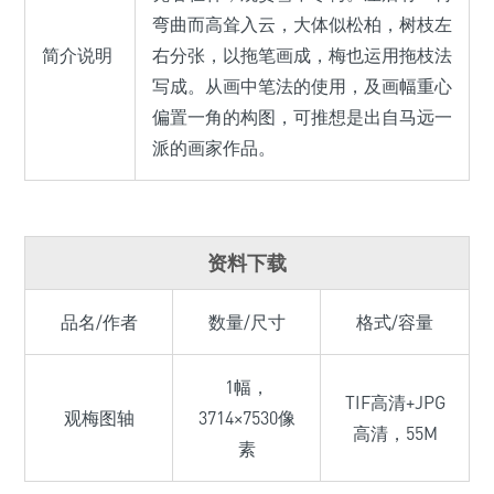
弯曲而高耸入云，大体似松柏，树枝左
简介说明
右分张，以拖笔画成，梅也运用拖枝法
写成。从画中笔法的使用，及画幅重心
偏置一角的构图，可推想是出自马远一
派的画家作品。
资料下载
品名/作者
数量/尺寸
格式/容量
1幅，
TIF高清+JPG
观梅图轴
3714×7530像
高清，55M
素