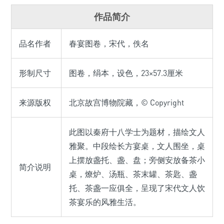
作品简介
品名作者
春宴图卷，宋代，佚名
形制尺寸
图卷，绢本，设色，23×57.3厘米
来源版权
北京故宫博物院藏，© Copyright
此图以秦府十八学士为题材，描绘文人
雅聚。中段绘长方宴桌，文人围坐，桌
上摆放盏托、盏、盘；旁侧安放备茶小
简介说明
桌，燎炉、汤瓶、茶末罐、茶匙、盏
托、茶盏一应俱全，呈现了宋代文人饮
茶宴乐的风雅生活。