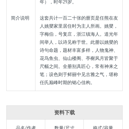
年），时年29岁。
简介说明
这套共计一百二十张的册页是任熊在友
人姚燮家里居住时为主人所画。姚燮，
字梅伯，号复庄，浙江镇海人。道光年
间举人，以诗见称于世。此册以姚燮的
诗句命题，题材丰富多样，人物鬼神、
花鸟鱼虫、仙山楼阁、亭榭风月皆聚于
尺幅之间。全册别具匠心，常有神来之
笔；设色则于鲜丽中见古雅之气，堪称
任氏巅峰时期的铭心佳构。
资料下载
品名/作者
数量/尺寸
格式/容量