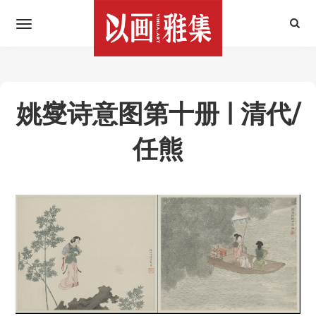
姚燮诗意图第十册 | 清代/
任熊