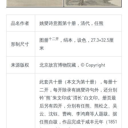
品名作者
姚燮诗意图第十册，清代，任熊
十二开
图册
，绢本，设色，27.3×32.5厘
形制尺寸
米
来源版权
北京故宫博物院藏，© Copyright
此套共十册（本文为第十册），每册十
二开，每开除录有姚燮诗句外，还分别
钤“熊”朱文印或“渭长”白文印。册页最
后另有四开，分别有任熊、熊松之、吴
云、沈钰、曹峋、李鸿裔等人题跋。据
任熊自跋，作品完成于咸丰元年（1851