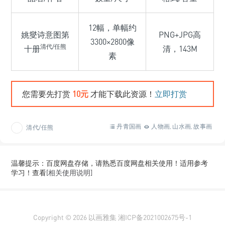
12幅，单幅约
姚燮诗意图第
PNG+JPG高
3300×2800像
清代/任熊
十册
清，143M
素
您需要先打赏
10元
才能下载此资源！
立即打赏
丹青国画
人物画
山水画
故事画
清代/任熊
,
,
温馨提示：百度网盘存储，请熟悉百度网盘相关使用！适用参考
学习！查看
[相关使用说明]
Copyright © 2026
以画雅集
湘ICP备2021002675号-1