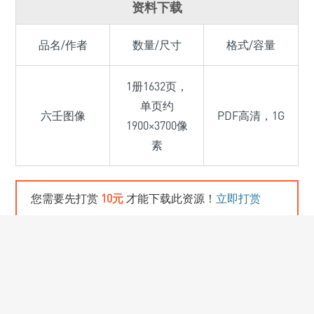
资料下载
品名/作者
数量/尺寸
格式/容量
1册1632页，
单页约
六壬图像
PDF高清，1G
1900×3700像
素
您需要先打赏
10元
才能下载此资源！
立即打赏
美术杂项
宗教画
作者/佚名
温馨提示：百度网盘存储，请熟悉百度网盘相关使用！适用参考
学习！查看
[相关使用说明]