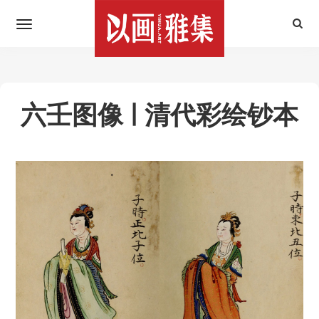
六壬图像 | 清代彩绘钞本