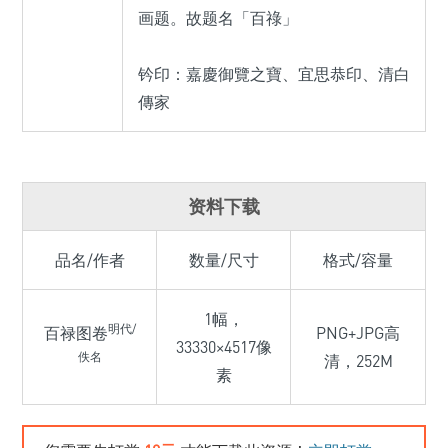
画题。故题名「百祿」
钤印：嘉慶御覽之寶、宜思恭印、清白
傳家
资料下载
品名/作者
数量/尺寸
格式/容量
1幅，
明代/
百禄图卷
PNG+JPG高
33330×4517像
佚名
清，252M
素