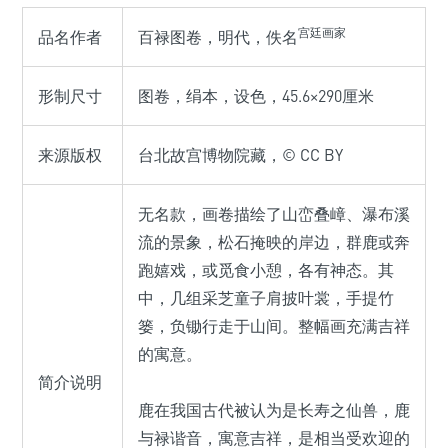
宫廷画家
品名作者
百禄图卷，明代，佚名
形制尺寸
图卷，绢本，设色，45.6×290厘米
来源版权
台北故宫博物院藏，© CC BY
无名款，画卷描绘了山峦叠嶂、瀑布溪
流的景象，松石掩映的岸边，群鹿或奔
跑嬉戏，或觅食小憩，各有神态。其
中，几组采芝童子肩披叶裳，手提竹
篓，负锄行走于山间。整幅画充满吉祥
的寓意。
简介说明
鹿在我国古代被认为是长寿之仙兽，鹿
与禄谐音，寓意吉祥，是相当受欢迎的