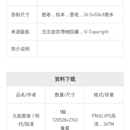
形制尺寸
图卷，纸本，墨笔，26.5×534.8厘米
来源版权
北京故宫博物院藏，© Copyright
简介说明
资料下载
品名/作者
数量/尺寸
格式/容量
1幅，
九歌图卷 | 明
PNG/JPG高
120528×2763
代/陆谨
清，367M
像素