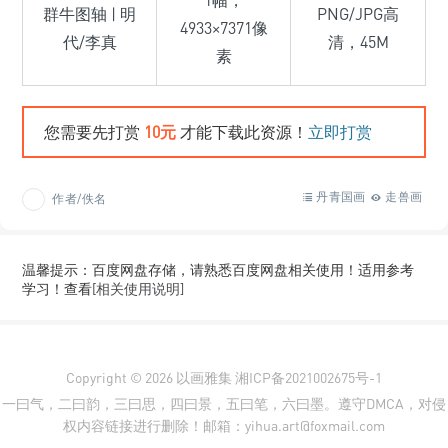
1幅，
群牛图轴 | 明
PNG/JPG高
4933×7371像
代/李真
清，45M
素
您需要先打赏
10元
才能下载此资源！
立即打赏
丹青国画
走兽画
作者/佚名
温馨提示：百度网盘存储，请熟悉百度网盘相关使用！适用参考
学习！查看
[相关使用说明]
Copyright © 2026
以画雅集
湘ICP备2021002675号-1
一曰气，二曰韵，三曰思，四曰景，五曰笔，六曰墨。遵守DMCA，对侵
权内容链接进行删除！邮箱：yihua.art@foxmail.com