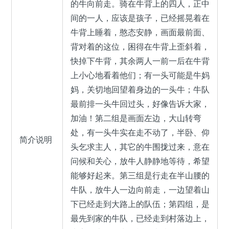
的牛向前走。骑在牛背上的四人，正中
间的一人，应该是孩子，已经摇晃着在
牛背上睡着，憨态安静，画面最前面、
背对着的这位，困得在牛背上歪斜着，
快掉下牛背，其余两人一前一后在牛背
上小心地看着他们；有一头可能是牛妈
妈，关切地回望着身边的一头牛；牛队
最前排一头牛回过头，好像告诉大家，
加油！第二组是画面左边，大山转弯
处，有一头牛实在走不动了，半卧、仰
简介说明
头乞求主人，其它的牛围拢过来，意在
问候和关心，放牛人静静地等待，希望
能够好起来。第三组是行走在半山腰的
牛队，放牛人一边向前走，一边望着山
下已经走到大路上的队伍；第四组，是
最先到家的牛队，已经走到村落边上，