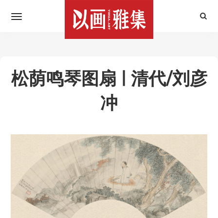
松荫鸣琴图扇 | 清代/刘彦
冲