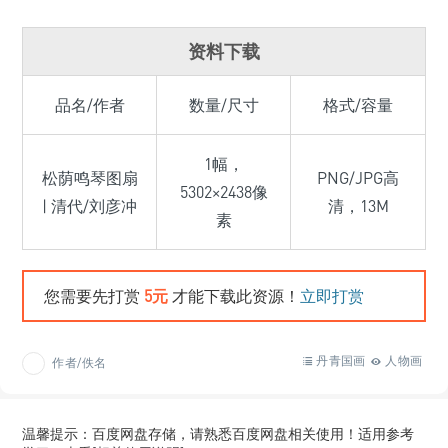
资料下载
品名/作者
数量/尺寸
格式/容量
1幅，
松荫鸣琴图扇
PNG/JPG高
5302×2438像
| 清代/刘彦冲
清，13M
素
您需要先打赏
5元
才能下载此资源！
立即打赏
丹青国画
人物画
作者/佚名
温馨提示：百度网盘存储，请熟悉百度网盘相关使用！适用参考