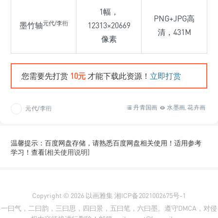
1幅，
PNG+JPG高
元代/李衎
墨竹轴
12313×20669
清，431M
像素
您需要先打赏
10元
才能下载此资源！
立即打赏
丹青国画
水墨画
花卉画
元代/李衎
,
温馨提示：百度网盘存储，请熟悉百度网盘相关使用！适用参考
学习！查看
[相关使用说明]
Copyright © 2026
以画雅集
湘ICP备2021002675号-1
一曰气，二曰韵，三曰思，四曰景，五曰笔，六曰墨。遵守DMCA，对侵