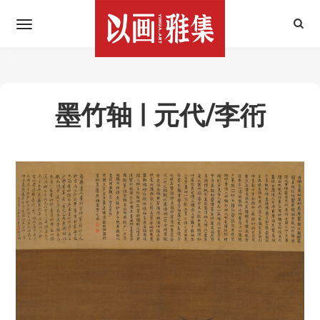
墨竹轴 | 元代/李衎