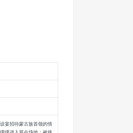
，设宴招待蒙古族首领的情
缓缓进入宴会场地；被接