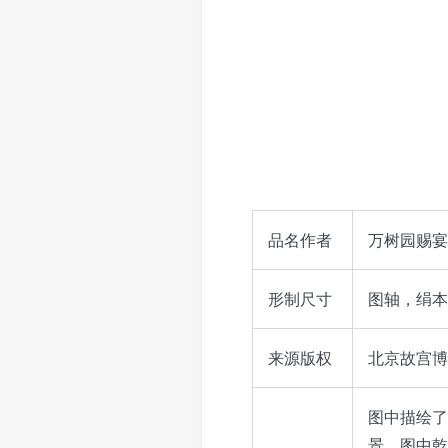
品名作者
万树园赐宴
形制尺寸
图轴，绢本，
来源版权
北京故宫博物
图中描绘了
景。图中乾