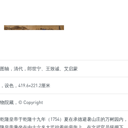
图轴，清代，郎世宁、王致诚、艾启蒙
设色，419.6×221.2厘米
院藏，© Copyright
乾隆皇帝于乾隆十九年（1754）夏在承德避暑山庄的万树园内
隆皇帝乘坐在由十六名太监抬着的肩舆上，在文武官员簇拥下，