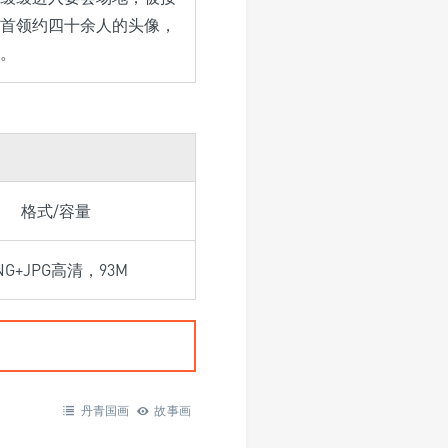
首领约四十余人的头像，
。
格式/容量
NG+JPG高清，93M
丹青国画
故事画