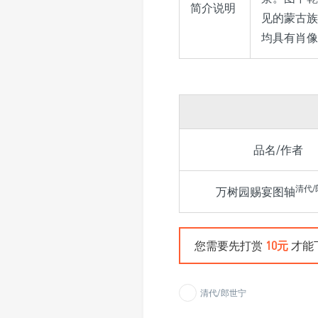
简介说明
见的蒙古族
均具有肖像
品名/作者
清代/
万树园赐宴图轴
您需要先打赏
10元
才能
清代/郎世宁