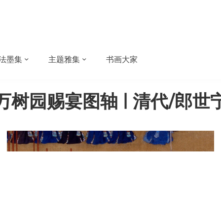
法墨集
主题雅集
书画大家
万树园赐宴图轴 | 清代/郎世