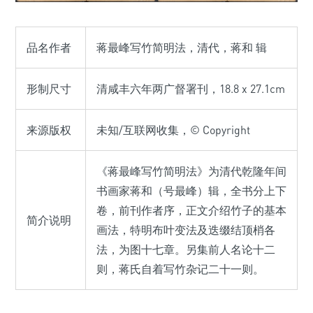
品名作者
蒋最峰写竹简明法，清代，蒋和 辑
形制尺寸
清咸丰六年两广督署刊，18.8 x 27.1cm
来源版权
未知/互联网收集，© Copyright
《蒋最峰写竹简明法》为清代乾隆年间
书画家蒋和（号最峰）辑，全书分上下
卷，前刊作者序，正文介绍竹子的基本
简介说明
画法，特明布叶变法及迭缀结顶梢各
法，为图十七章。另集前人名论十二
则，蒋氏自着写竹杂记二十一则。