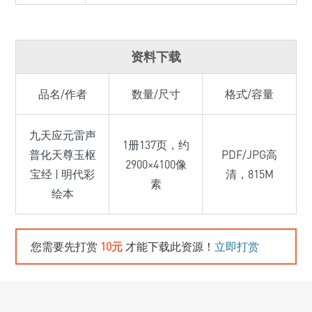
资料下载
品名/作者
数量/尺寸
格式/容量
九天应元雷声
1册137页，约
普化天尊玉枢
PDF/JPG高
2900×4100像
宝经 | 明代彩
清，815M
素
绘本
您需要先打赏
10元
才能下载此资源！
立即打赏
图画绘本
作者/佚名