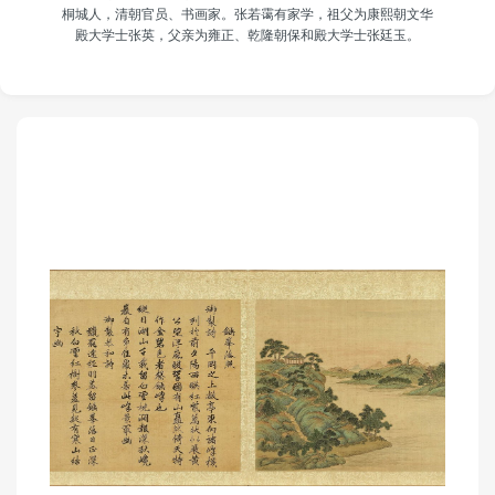
桐城人，清朝官员、书画家。张若霭有家学，祖父为康熙朝文华
殿大学士张英，父亲为雍正、乾隆朝保和殿大学士张廷玉。