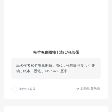
松竹鸣禽图轴 | 清代/张若霭
品名作者 松竹鸣禽图轴，清代，张若霭 形制尺寸 图
轴，纸本，墨笔，135.5×68.8厘米…
水墨画
花鸟画
清代/张若霭
,