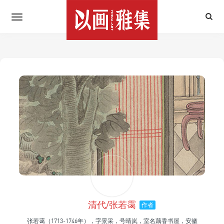
清代/张若霭
作者
张若霭（1713-1746年），字景采，号晴岚，室名藕香书屋，安徽