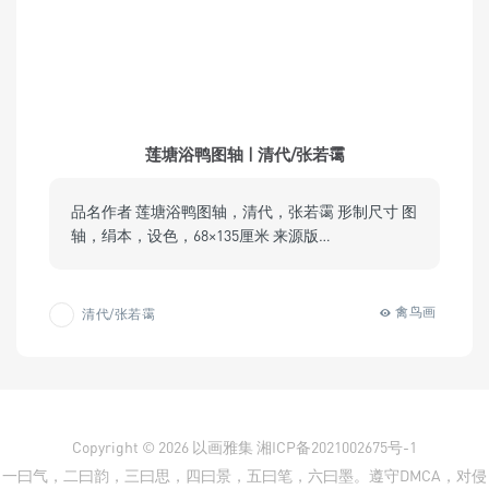
莲塘浴鸭图轴 | 清代/张若霭
品名作者 莲塘浴鸭图轴，清代，张若霭 形制尺寸 图
轴，绢本，设色，68×135厘米 来源版…
禽鸟画
清代/张若霭
Copyright © 2026
以画雅集
湘ICP备2021002675号-1
一曰气，二曰韵，三曰思，四曰景，五曰笔，六曰墨。遵守DMCA，对侵