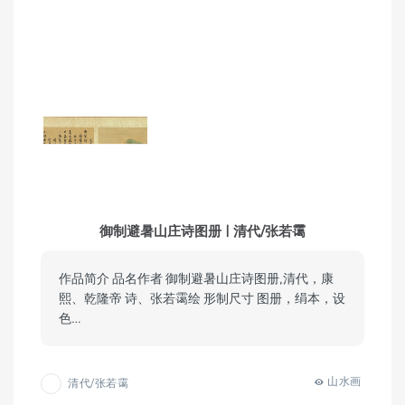
御制避暑山庄诗图册 | 清代/张若霭
作品简介 品名作者 御制避暑山庄诗图册,清代，康
熙、乾隆帝 诗、张若霭绘 形制尺寸 图册，绢本，设
色…
山水画
清代/张若霭