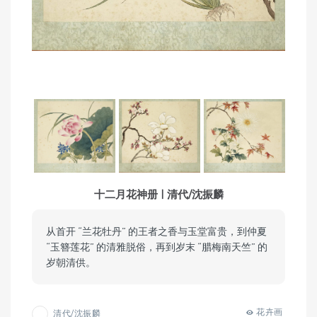
十二月花神册 | 清代/沈振麟
从首开 “兰花牡丹” 的王者之香与玉堂富贵，到仲夏
“玉簪莲花” 的清雅脱俗，再到岁末 “腊梅南天竺” 的
岁朝清供。
花卉画
清代/沈振麟