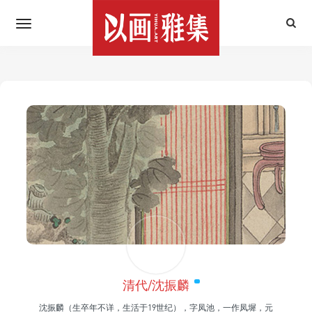
清代/沈振麟
沈振麟（生卒年不详，生活于19世纪），字凤池，一作凤墀，元