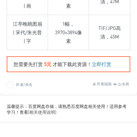
清，47M
| 画
素
江亭晚眺图扇
1幅，
TIF/JPG高
| 宋代/朱光普
3970×3894像
清，45M
| 字
素
您需要先打赏
5元
才能下载此资源！
立即打赏
丹青国画
山水画
作者/佚名
温馨提示：百度网盘存储，请熟悉百度网盘相关使用！适用参考
学习！查看
[相关使用说明]