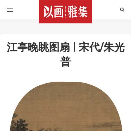
江亭晚眺图扇 | 宋代/朱光
普