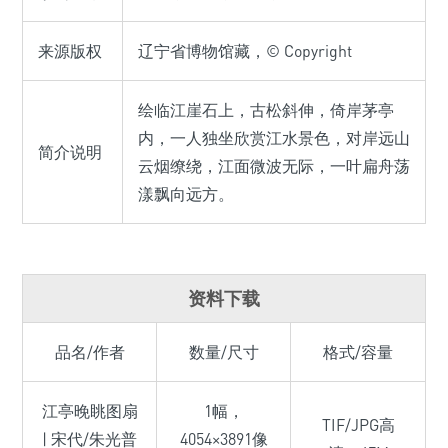
来源版权
辽宁省博物馆藏，© Copyright
绘临江崖石上，古松斜伸，倚岸茅亭
内，一人独坐欣赏江水景色，对岸远山
简介说明
云烟缭绕，江面微波无际，一叶扁舟荡
漾飘向远方。
资料下载
品名/作者
数量/尺寸
格式/容量
江亭晚眺图扇
1幅，
TIF/JPG高
| 宋代/朱光普
4054×3891像