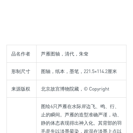
品名作者
芦雁图轴，清代，朱耷
形制尺寸
图轴，纸本，墨笔，221.5×114.2厘米
来源版权
北京故宫博物院藏，© Copyright
图绘6只芦雁在水际岸边飞、鸣、行、
止的瞬间。芦雁的造型准确严谨，动、
静的体态表现得出神入化。其背部的羽
毛是先以淡墨晕染，趁湿在淡墨上点以