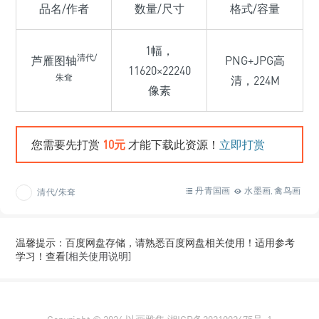
品名/作者
数量/尺寸
格式/容量
1幅，
清代/
芦雁图轴
PNG+JPG高
11620×22240
朱耷
清，224M
像素
您需要先打赏
10元
才能下载此资源！
立即打赏
丹青国画
水墨画
禽鸟画
清代/朱耷
,
温馨提示：百度网盘存储，请熟悉百度网盘相关使用！适用参考
学习！查看
[相关使用说明]