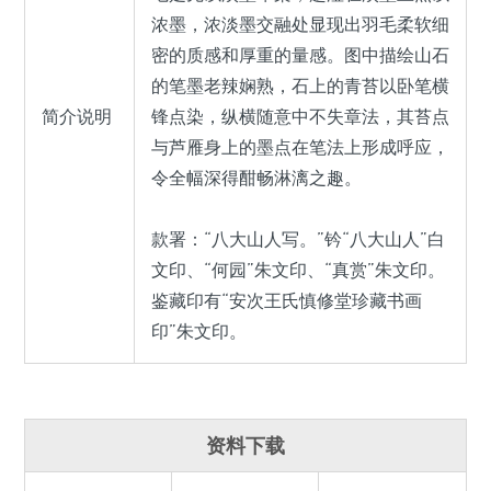
浓墨，浓淡墨交融处显现出羽毛柔软细
密的质感和厚重的量感。图中描绘山石
的笔墨老辣娴熟，石上的青苔以卧笔横
简介说明
锋点染，纵横随意中不失章法，其苔点
与芦雁身上的墨点在笔法上形成呼应，
令全幅深得酣畅淋漓之趣。
款署：“八大山人写。”钤“八大山人”白
文印、“何园”朱文印、“真赏”朱文印。
鉴藏印有“安次王氏慎修堂珍藏书画
印”朱文印。
资料下载