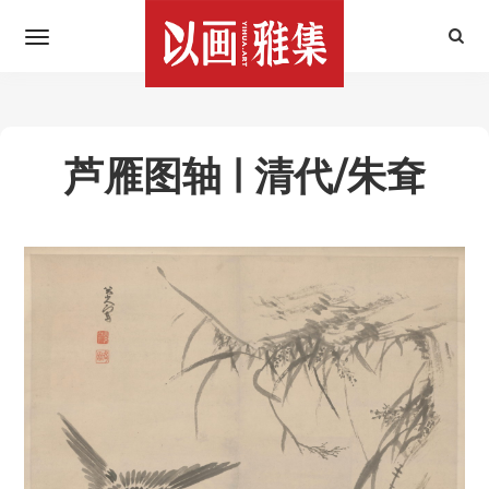
芦雁图轴 | 清代/朱耷