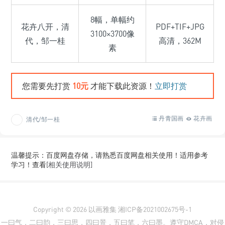
8幅，单幅约
花卉八开，清
PDF+TIF+JPG
3100×3700像
代，邹一桂
高清，362M
素
您需要先打赏
10元
才能下载此资源！
立即打赏
丹青国画
花卉画
清代/邹一桂
温馨提示：百度网盘存储，请熟悉百度网盘相关使用！适用参考
学习！查看
[相关使用说明]
Copyright © 2026
以画雅集
湘ICP备2021002675号-1
一曰气，二曰韵，三曰思，四曰景，五曰笔，六曰墨。遵守DMCA，对侵