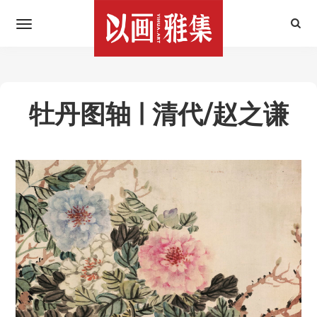
牡丹图轴 | 清代/赵之谦