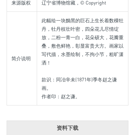
来源版权
辽宁省博物馆藏，© Copyright
此幅绘一块黝黑的巨石上生长着数棵牡
丹，牡丹枝壮叶密，四朵花儿尽情绽
放，二粉一青一白，花朵硕大，花瓣重
叠，敷色鲜艳，彰显富贵大方。画家以
写代描，水墨绘制，不拘小节，粗旷潇
简介说明
洒！
款识：同冶辛未(1871年)季冬赵之谦
画。
作者印：赵之谦。
资料下载