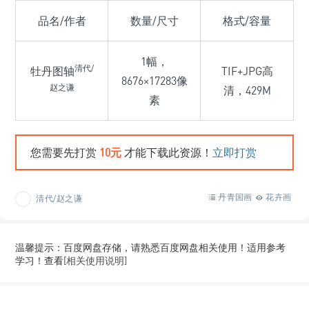
品名/作者
数量/尺寸
格式/容量
1幅，
清代/
牡丹图轴
TIF+JPG高
8676×17283像
赵之谦
清，429M
素
您需要先打赏
10元
才能下载此资源！
立即打赏
丹青国画
花卉画
清代/赵之谦
温馨提示：百度网盘存储，请熟悉百度网盘相关使用！适用参考
学习！查看
[相关使用说明]