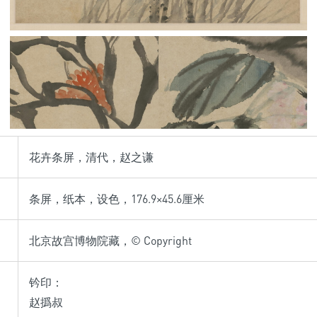
花卉条屏，清代，赵之谦
条屏，纸本，设色，176.9×45.6厘米
北京故宫博物院藏，© Copyright
钤印：
赵撝叔