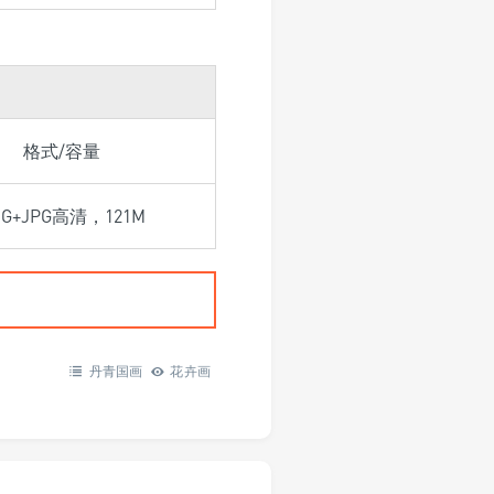
格式/容量
NG+JPG高清，121M
丹青国画
花卉画