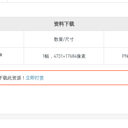
资料下载
数量/尺寸
谦
1幅，4731×17684像素
P
下载此资源！
立即打赏