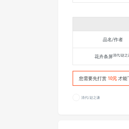
品名/作者
清代/赵之
花卉条屏
您需要先打赏
10元
才能
清代/赵之谦