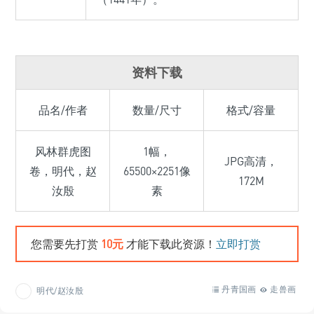
资料下载
品名/作者
数量/尺寸
格式/容量
风林群虎图
1幅，
JPG高清，
卷，明代，赵
65500×2251像
172M
汝殷
素
您需要先打赏
10元
才能下载此资源！
立即打赏
丹青国画
走兽画
明代/赵汝殷