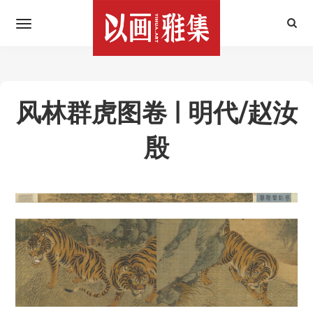
风林群虎图卷 | 明代/赵汝
殷