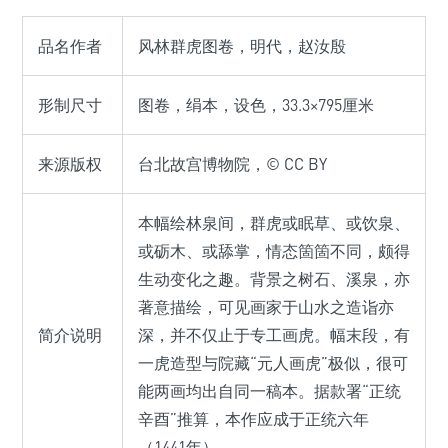
品名作者
风林群虎图卷，明代，赵汝殷
形制尺寸
图卷，绢本，设色，33.3×795厘米
来源版权
台北故宫博物院，© CC BY
本幅绘林泉间，群虎或眠草、或饮泉、
或砺木、或舔掌，情态箇箇不同，颇得
生动变化之趣。背景之树石、溪泉，亦
著意描绘，可见画家于山水之造诣亦
简介说明
深，并不仅止于专工画虎。幅末段，有
一虎造型与院藏“元人画虎”极似，很可
能两画均出自同一稿本。据款署“正统
辛酉”推算，本作应成于正统六年
（1441年）。