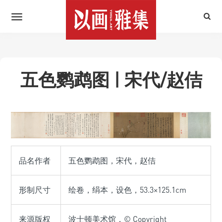
五色鹦鹉图 | 宋代/赵佶
品名作者
五色鹦鹉图，宋代，赵佶
形制尺寸
绘卷，绢本，设色，53.3×125.1cm
来源版权
波士顿美术馆，© Copyright