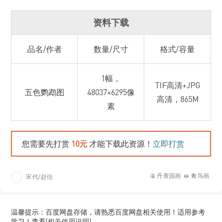
资料下载
品名/作者
数量/尺寸
格式/容量
1幅，
TIF高清+JPG
五色鹦鹉图
48037×6295像
高清，865M
素
您需要先打赏
10元
才能下载此资源！
立即打赏
丹青国画
禽鸟画
宋代/赵佶
温馨提示：百度网盘存储，请熟悉百度网盘相关使用！适用参考
学习！查看
[相关使用说明]