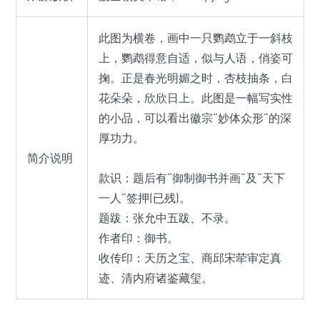
此图为横卷，画中一只鹦鹉立于一斜枝
上，鹦鹉得意自适，似与人语，俏姿可
掬。正是春光明媚之时，杏枝抽条，白
花朵朵，欣欣日上。此图是一幅写实性
的小品，可以看出徽宗“妙体众形”的深
厚功力。
简介说明
款识：题后有“御制御书并画”及“天下
一人”签押(已残)。
题跋：张允中五跋、不录。
作者印：御书。
收传印：天历之宝、商邱宋荦审定真
迹、清内府诸鉴藏玺。