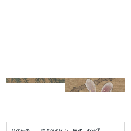
传
品名作者
腊梅双禽图页，宋代，赵佶