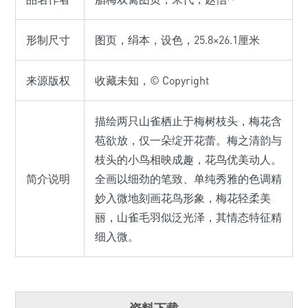
形制尺寸
图页，绢本，设色，25.8×26.1厘米
来源版权
收藏未知，© Copyright
描绘两只山雀栖止于梅树枝头，梅花含
苞欲放，仅一朵绽开花蕾。梅之清韵与
枝头的小鸟相映成趣，花鸟优美动人。
简介说明
全画以细劲的笔致、单纯秀雅的色调精
妙入微地刻画花鸟形象，梅花轻柔美
丽，山雀毛羽似泛光泽，其情态特征精
细入微。
资料下载