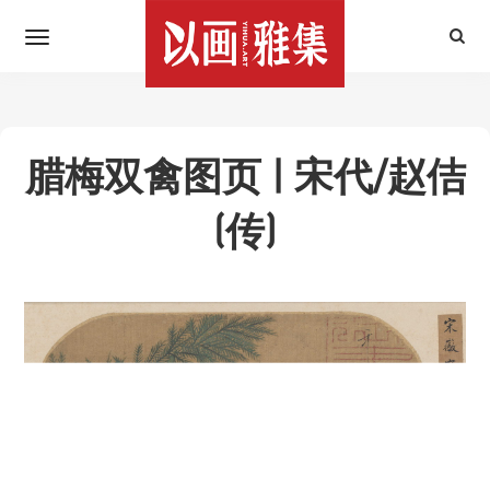
腊梅双禽图页 | 宋代/赵佶
(传)