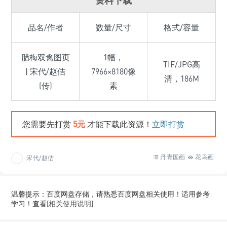
品名/作者
数量/尺寸
格式/容量
腊梅双禽图页
1幅，
TIF/JPG高
| 宋代/赵佶
7966×8180像
清，186M
(传)
素
您需要先打赏
5元
才能下载此资源！
立即打赏
丹青国画
花鸟画
宋代/赵佶
温馨提示：百度网盘存储，请熟悉百度网盘相关使用！适用参考
学习！查看
[相关使用说明]