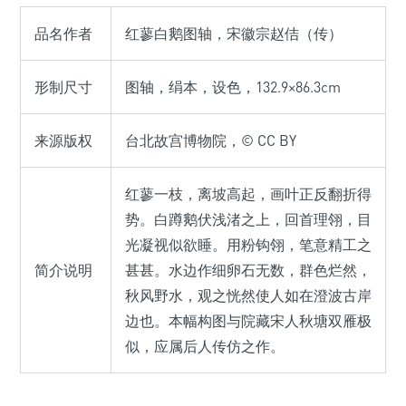
品名作者
红蓼白鹅图轴，宋徽宗赵佶（传）
形制尺寸
图轴，绢本，设色，132.9×86.3cm
来源版权
台北故宫博物院，© CC BY
红蓼一枝，离坡高起，画叶正反翻折得
势。白蹲鹅伏浅渚之上，回首理翎，目
光凝视似欲睡。用粉钩翎，笔意精工之
简介说明
甚甚。水边作细卵石无数，群色烂然，
秋风野水，观之恍然使人如在澄波古岸
边也。本幅构图与院藏宋人秋塘双雁极
似，应属后人传仿之作。