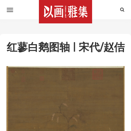
红蓼白鹅图轴 | 宋代/赵佶