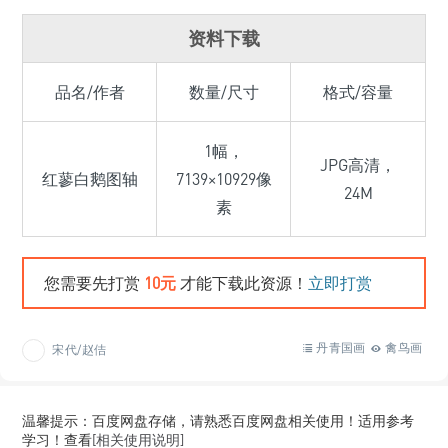
资料下载
品名/作者
数量/尺寸
格式/容量
1幅，
JPG高清，
红蓼白鹅图轴
7139×10929像
24M
素
您需要先打赏
10元
才能下载此资源！
立即打赏
丹青国画
禽鸟画
宋代/赵佶
温馨提示：百度网盘存储，请熟悉百度网盘相关使用！适用参考
学习！查看
[相关使用说明]